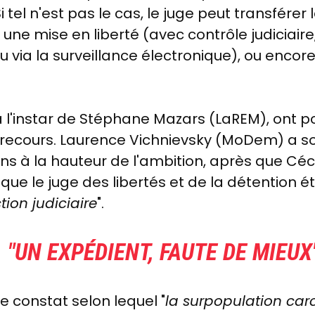
Si tel n'est pas le cas, le juge peut transfére
une mise en liberté (avec contrôle judiciaire
ou via la surveillance électronique), ou en
 l'instar de Stéphane Mazars (LaREM), ont po
 recours.
Laurence Vichnievsky (MoDem) a sou
 à la hauteur de l'ambition, après que Céci
é que
le juge des libertés et de la détention éta
ction judiciaire
".
 "
UN EXPÉDIENT, FAUTE DE MIEUX
le constat selon lequel "
la surpopulation car