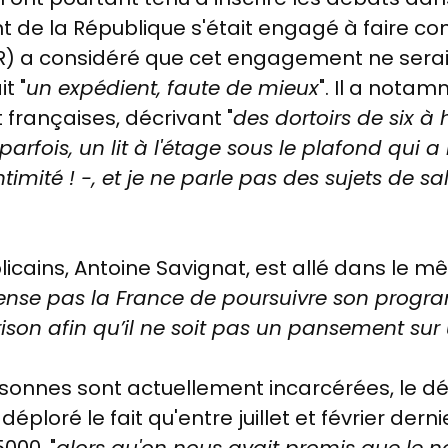
nt de la République s'était engagé à faire co
(LR) a considéré que cet engagement ne serai
t "
un expédient, faute de mieux
". Il a nota
 françaises, décrivant "
des dortoirs de six à 
rfois, un lit à l'étage sous le plafond qui a 
timité ! -, et je ne parle pas des sujets de sal
icains, Antoine Savignat, est allé dans le mê
pense pas la France de poursuivre son progr
ison afin qu’il ne soit pas un pansement su
rsonnes sont actuellement incarcérées, le d
éploré le fait qu'entre juillet et février dern