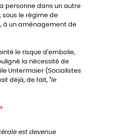
r la personne dans un autre
, sous le régime de
core, à un aménagement de
inté le risque d'embolie,
ligné la nécessité de
le Untermaier (Socialistes
it déjà, de fait, "
le
"
cérale est devenue