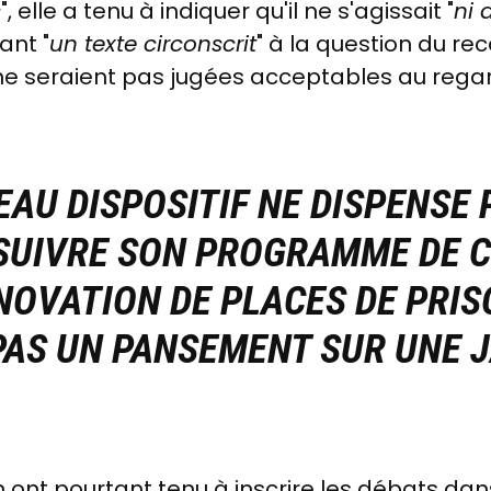
s
", elle a tenu à indiquer qu'il ne s'agissait "
ni 
ant "
un texte circonscrit
" à la question du re
e ne seraient pas jugées acceptables au reg
AU DISPOSITIF NE DISPENSE 
SUIVRE SON PROGRAMME DE 
NOVATION DE PLACES DE PRISO
PAS UN PANSEMENT SUR UNE 
n ont pourtant tenu à inscrire les débats da