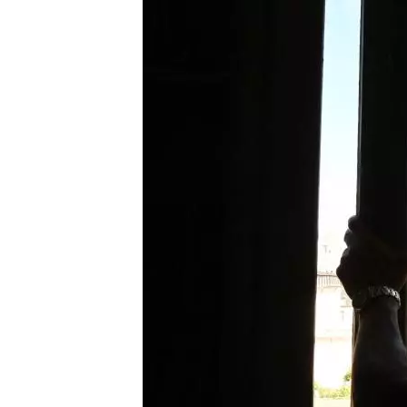
Image