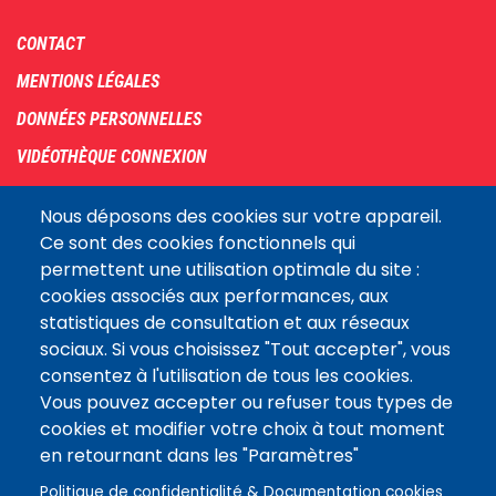
Footer
CONTACT
menu
MENTIONS LÉGALES
DONNÉES PERSONNELLES
VIDÉOTHÈQUE CONNEXION
PLAN DU SITE
Nous déposons des cookies sur votre appareil.
ARCHIVES
Ce sont des cookies fonctionnels qui
permettent une utilisation optimale du site :
COOKIES
cookies associés aux performances, aux
Assemblée
statistiques de consultation et aux réseaux
LE SITE DE L’ASSEMBLÉE NATIONALE
nationale
sociaux. Si vous choisissez "Tout accepter", vous
consentez à l'utilisation de tous les cookies.
Vous pouvez accepter ou refuser tous types de
Suivez-nous
cookies et modifier votre choix à tout moment
en retournant dans les "Paramètres"
Politique de confidentialité & Documentation cookies