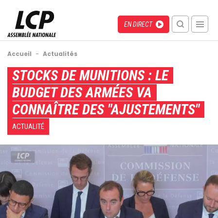
Aller
au
Menu
Direct
EN DIRECT
contenu
recherche
principal
mobile
Fil
Accueil
-
Actualités
d'Ariane
Back
STOCKS DE MUNITIONS : LE
to
BUDGET DES ARMÉES VA
top
CONNAÎTRE DES "AJUSTEMENTS"
ACTUALITÉ
Image