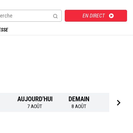
Direct
EN DIRECT
ESSE
AUJOURD'HUI
DEMAIN
DIMANC
7 AOÛT
8 AOÛT
9 AOÛT