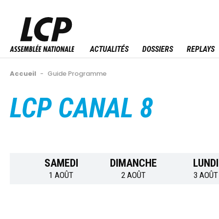
Aller
au
Menu sitemap
contenu
principal
ACTUALITÉS
DOSSIERS
REPLAYS
Fil
Accueil
-
Guide Programme
d'Ariane
LCP CANAL 8
Back
to
top
SAMEDI
DIMANCHE
LUNDI
1 AOÛT
2 AOÛT
3 AOÛT