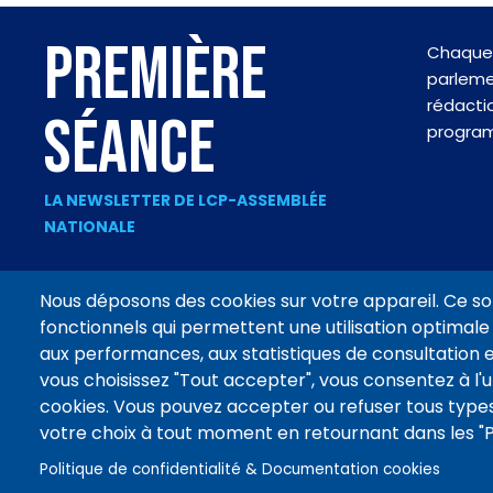
PREMIÈRE
Chaque 
parlemen
rédactio
SÉANCE
progra
LA NEWSLETTER DE LCP-ASSEMBLÉE
NATIONALE
Nous déposons des cookies sur votre appareil. Ce so
fonctionnels qui permettent une utilisation optimale 
Footer
aux performances, aux statistiques de consultation e
CONTACT
MENTIONS LÉGALES
DONNÉES PERSONNELLES
menu
vous choisissez "Tout accepter", vous consentez à l'ut
cookies. Vous pouvez accepter ou refuser tous types
votre choix à tout moment en retournant dans les 
Suivez
Politique de confidentialité & Documentation cookies