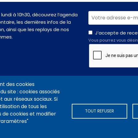
lundi à 10h30, découvrez l’agenda
taire, les dernières infos de la
n, ainsi que les replays de nos
J’accepte de recev
mmes.
Vous pourrez vous désin
nt des cookies
du site : cookies associés
t aux réseaux sociaux. Si
VIDÉOTHÈQUE CONNEXION
PLAN DU SITE
ARCHIVES
COOKIES
ilisation de tous les
TOUT REFUSER
 de cookies et modifier
"Paramètres"
-nous