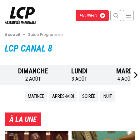
Aller
au
Menu
Direct
EN DIRECT
contenu
recherche
principal
mobile
Fil
Accueil
-
Guide Programme
d'Ariane
Back
LCP CANAL 8
to
top
DIMANCHE
LUNDI
MARDI
2 AOÛT
3 AOÛT
4 AOÛT
MATINÉE
APRÈS-MIDI
SOIRÉE
NUIT
À LA UNE
Image
Image