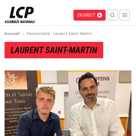
Aller
au
Menu
Direct
EN DIRECT
contenu
recherche
principal
mobile
Fil
Accueil
-
Personnalité : Laurent Saint-Martin
d'Ariane
Back
LAURENT SAINT-MARTIN
to
top
Image