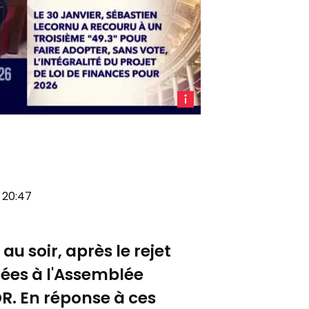
Sébastien
Lecornu,
le 2
février
2026.
LCP
à 20:47
au soir, après le rejet
sées à l'Assemblée
UDR. En réponse à ces