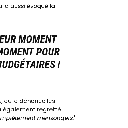
ui a aussi évoqué la
LLEUR MOMENT
 MOMENT POUR
BUDGÉTAIRES !
u, qui a dénoncé les
 a également regretté
mplètement mensongers.
"