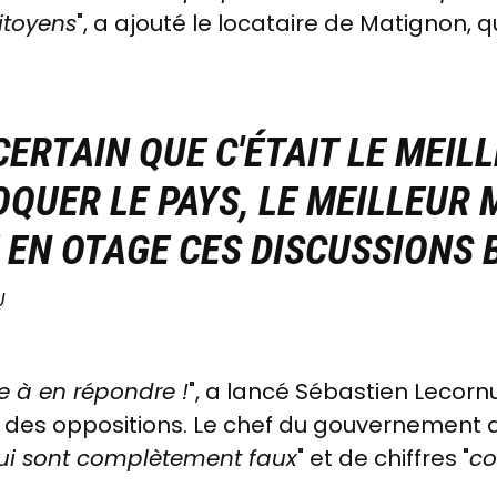
itoyens
", a ajouté le locataire de Matignon, q
 CERTAIN QUE C'ÉTAIT LE MEI
OQUER LE PAYS, LE MEILLEUR
EN OTAGE CES DISCUSSIONS 
U
re à en répondre
!
", a lancé Sébastien Lecorn
" des oppositions. Le chef du gouvernement
ui sont complètement faux
" et de chiffres "
co