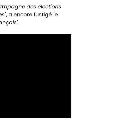
 campagne des élections
es
", a encore fustigé le
rançais
".