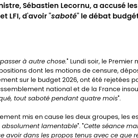
istre, Sébastien Lecornu, a accusé les
t LFI, d'avoir "
saboté
" le débat budgét
 passer à autre chose.
" Lundi soir, le Premie
ositions dont les motions de censure, déposé
ement sur le budget 2026, ont été rejetées p
Rassemblement national et de la France inso
ué, tout saboté pendant quatre mois
".
tement mis en cause les deux groupes, les 
ge absolument lamentable
". "
Cette séance mar
e avoir dans les propos tenus avec ce que r