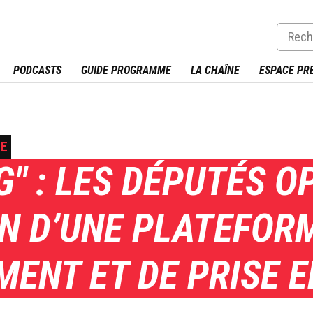
PODCASTS
GUIDE PROGRAMME
LA CHAÎNE
ESPACE PR
UE
G" : LES DÉPUTÉS 
N D’UNE PLATEFOR
ENT ET DE PRISE 