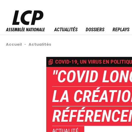
Aller
au
Menu sitemap
contenu
principal
ACTUALITÉS
DOSSIERS
REPLAYS
Fil
Accueil
-
Actualités
d'Ariane
Back
COVID-19, UN VIRUS EN POLITIQ
to
"COVID LON
top
LA CRÉATIO
RÉFÉRENCEM
ACTUALITÉ