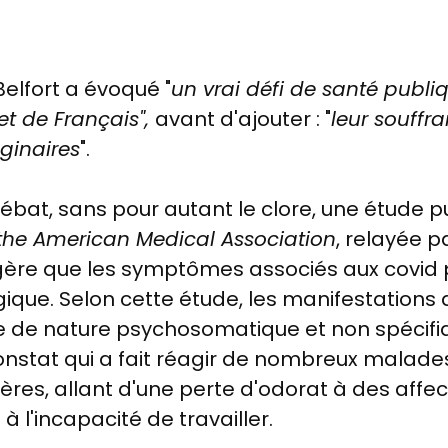
Belfort a évoqué "
un vrai défi de santé publiq
et de Français",
avant d'ajouter : "
leur souffra
ginaires
".
bat, sans pour autant le clore, une étude p
 the American Medical Association
, relayée p
ggère que les symptômes associés aux covid 
ogique. Selon cette étude, les manifestatio
ie de nature psychosomatique et non spécifi
onstat qui a fait réagir de nombreux malades,
es, allant d'une perte d'odorat à des affec
 à l'incapacité de travailler.