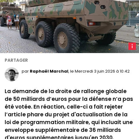
C
de
l'arm
de
par
Raphaël Marchal
, le Mercredi 3 juin 2026 à 10:42
terre
lors
La demande de la droite de rallonge globale
du
de 50 milliards d’euros pour la défense n’a pas
défilé
été votée. En réaction, celle-ci a fait rejeter
du
l’article phare du projet d'actualisation de la
14
juillet
loi de programmation militaire, qui incluait une
2023
enveloppe supplémentaire de 36 milliards
(©
d'euros supplémentaires jusqu'en 2030.