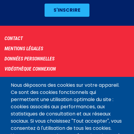
Footer
CONTACT
menu
MENTIONS LÉGALES
DONNÉES PERSONNELLES
VIDÉOTHÈQUE CONNEXION
PLAN DU SITE
Nous déposons des cookies sur votre appareil.
ARCHIVES
Ce sont des cookies fonctionnels qui
permettent une utilisation optimale du site :
COOKIES
cookies associés aux performances, aux
Assemblée
statistiques de consultation et aux réseaux
LE SITE DE L’ASSEMBLÉE NATIONALE
nationale
sociaux. Si vous choisissez "Tout accepter", vous
consentez à l'utilisation de tous les cookies.