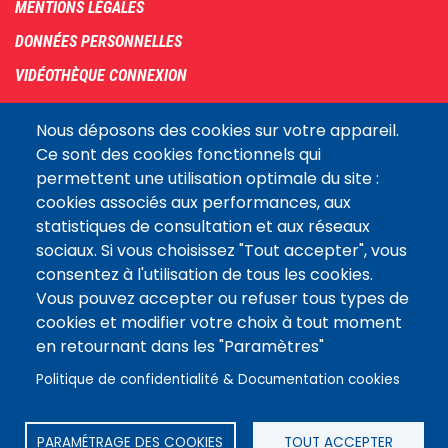
MENTIONS LÉGALES
DONNÉES PERSONNELLES
VIDÉOTHÈQUE CONNEXION
PLAN DU SITE
Nous déposons des cookies sur votre appareil.
ARCHIVES
Ce sont des cookies fonctionnels qui
permettent une utilisation optimale du site :
COOKIES
cookies associés aux performances, aux
Assemblée
statistiques de consultation et aux réseaux
LE SITE DE L’ASSEMBLÉE NATIONALE
nationale
sociaux. Si vous choisissez "Tout accepter", vous
consentez à l'utilisation de tous les cookies.
Vous pouvez accepter ou refuser tous types de
Suivez-nous
cookies et modifier votre choix à tout moment
en retournant dans les "Paramètres"
Politique de confidentialité & Documentation cookies
PARAMÉTRAGE DES COOKIES
TOUT ACCEPTER