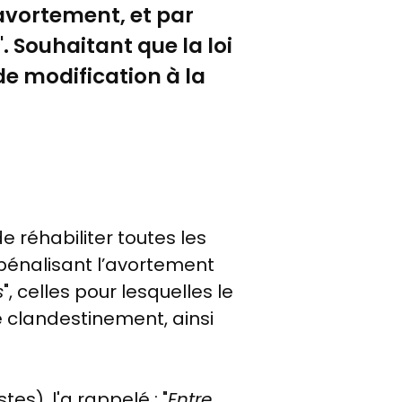
avortement, et par
". Souhaitant que la loi
de modification à la
e réhabiliter toutes les
pénalisant l’avortement
s
", celles pour lesquelles le
té clandestinement, ainsi
tes), l'a rappelé : "
Entre