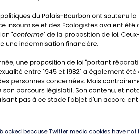
politiques du Palais-Bourbon ont soutenu la p
nsoumise et des Ecologistes avaient été dép
ion "
conforme
" de la proposition de loi. Ceux
 une indemnisation financière.
urnée,
une proposition de loi
"
portant réparat
lité entre 1945 et 1982" a également été a
 des personnes concernées. Mais contrairemen
 son parcours législatif. Son contenu,
et not
faisant pas à ce stade l'objet d'un accord e
s blocked because Twitter media cookies have not