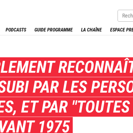
PODCASTS
GUIDE PROGRAMME
LA CHAÎNE
ESPACE PR
ARLEMENT RECONNAÎT
SUBI PAR LES PERS
, ET PAR "TOUTES
VANT 1975