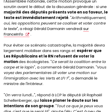
l'Assemblée nationale, cette motion provoque un
scrutin avant le début de la discussion générale : si une
majorité des députés présents vote en sa faveur, le
texte est immédiatement rejeté
. "
Arithmétiquement,
oui, les oppositions peuvent se coaliser et voter contre
le texte
", a réagi Gérald Darmanin vendredi
sur
FranceInfo
.
Pour éviter ce scénario catastrophe, la majorité devra
largement mobiliser dans ses rangs et
espérer que
Les Républicains et le RN refusent de voter la
motion
des écologistes. "
Ce serait la coalition entre la
carpe et le lapin
", a commenté Gérald Darmanin. "
Vous
voyez des parlementaires LR voter une motion sur
l'immigration avec les Verts et LFI ?
", a demandé le
ministre de l'Intérieur.
"
On verra lundi...
", répond à LCP le député LR Raphaël
Schellenberger, qui
laisse planer le doute sur les
intentions de son groupe
.
"
Tout ce que je peux vous
dire, c'est que je serai là
", ajoute l'élu. C'est à peu de