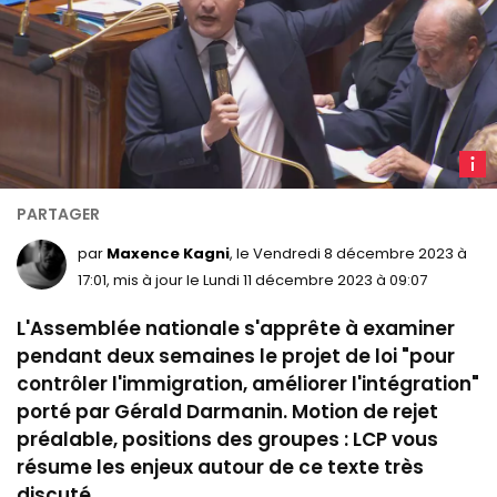
G
Darm
à
l'Ass
par
Maxence Kagni
, le Vendredi 8 décembre 2023 à
nation
17:01, mis à jour le Lundi 11 décembre 2023 à 09:07
le
L'Assemblée nationale s'apprête à examiner
26
septe
pendant deux semaines le projet de loi "pour
2023.
contrôler l'immigration, améliorer l'intégration"
LCP
porté par Gérald Darmanin. Motion de rejet
préalable, positions des groupes : LCP vous
résume les enjeux autour de ce texte très
discuté.