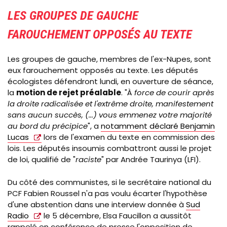
LES GROUPES DE GAUCHE
FAROUCHEMENT OPPOSÉS AU TEXTE
Les groupes de gauche, membres de l'ex-Nupes, sont
eux farouchement opposés au texte. Les députés
écologistes défendront lundi, en ouverture de séance,
la
motion de rejet préalable
. "À
force de courir après
la droite radicalisée et l'extrême droite, manifestement
sans aucun succès, (...) vous emmenez votre majorité
au bord du précipice
", a
notamment déclaré Benjamin
Lucas
lors de l'examen du texte en commission des
lois. Les députés insoumis combattront aussi le projet
de loi, qualifié de "
raciste
" par Andrée Taurinya (LFI).
Du côté des communistes, si le secrétaire national du
PCF Fabien Roussel n'a pas voulu écarter l'hypothèse
d'une abstention dans une interview donnée à
Sud
Radio
le 5 décembre, Elsa Faucillon a aussitôt
rappelé en conférence de presse l'opposition de