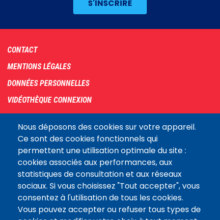
Footer
CONTACT
menu
MENTIONS LÉGALES
DONNÉES PERSONNELLES
VIDÉOTHÈQUE CONNEXION
PLAN DU SITE
Nous déposons des cookies sur votre appareil.
ARCHIVES
Ce sont des cookies fonctionnels qui
permettent une utilisation optimale du site :
COOKIES
cookies associés aux performances, aux
Assemblée
statistiques de consultation et aux réseaux
LE SITE DE L’ASSEMBLÉE NATIONALE
nationale
sociaux. Si vous choisissez "Tout accepter", vous
consentez à l'utilisation de tous les cookies.
Vous pouvez accepter ou refuser tous types de
Suivez-nous