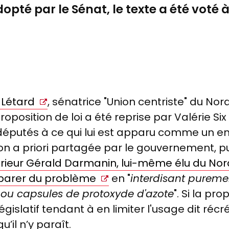
pté par le Sénat, le texte a été voté 
 Létard
, sénatrice "Union centriste" du No
position de loi a été reprise par Valérie Six
s députés à ce qui lui est apparu comme un 
on a priori partagée par le gouvernement, p
ntérieur Gérald Darmanin, lui-même élu du Nor
arer du problème
en "
interdisant pureme
s ou capsules de protoxyde d'azote
". Si la pr
égislatif tendant à en limiter l'usage dit récréa
’il n’y paraît.