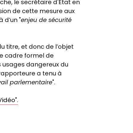
he, le secrétaire d'État en
nsion de cette mesure aux
à d’un "
enjeu de sécurité
 titre, et donc de l’objet
 le cadre formel de
les usages dangereux du
 rapporteure a tenu à
vail parlementaire
".
Vidéo".