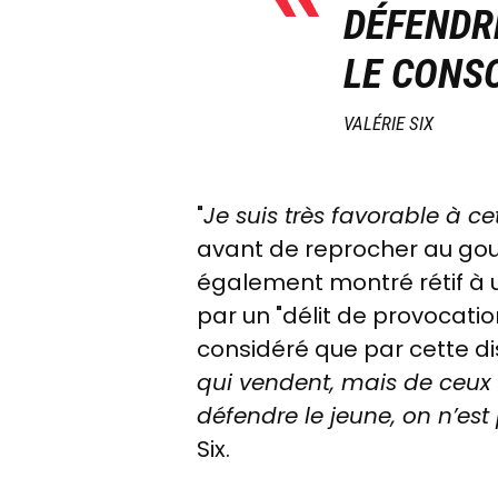
DÉFENDRE
LE CONS
VALÉRIE SIX
"
Je suis très favorable à ce
avant de reprocher au gou
également montré rétif à u
par un "délit de provocatio
considéré que par cette dis
qui vendent, mais de ceu
défendre le jeune, on n’es
Six.