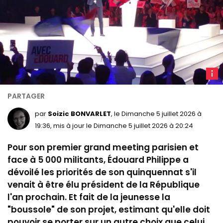
É
Philli
en
meeti
par
Soizic BONVARLET
, le Dimanche 5 juillet 2026 à
à
19:36, mis à jour le Dimanche 5 juillet 2026 à 20:24
l'Adi
Pour son premier grand meeting parisien et
Arena
le 5
face à 5 000 militants, Édouard Philippe a
juillet
dévoilé les priorités de son quinquennat s'il
2026
venait à être élu président de la République
-
l'an prochain. Et fait de la jeunesse la
LCP
"boussole" de son projet, estimant qu'elle doit
pouvoir se porter sur un autre choix que celui