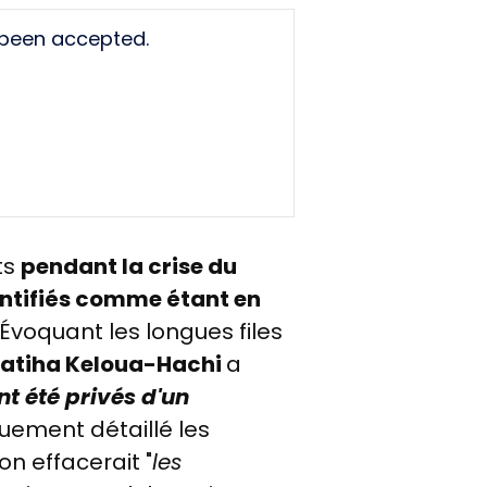
 been accepted.
ts
pendant la crise du
entifiés comme étant en
s. Évoquant les longues files
Fatiha Keloua-Hachi
a
nt été privés d'un
nguement détaillé les
on effacerait "
les