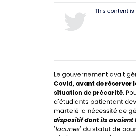
Tweet
This content i
URL
Le gouvernement avait géné
Covid, avant de
réserver l
situation de précarité
. Po
d'étudiants patientant deva
martelé la nécessité de gén
dispositif dont ils avaient
"
lacunes
" du statut de bou