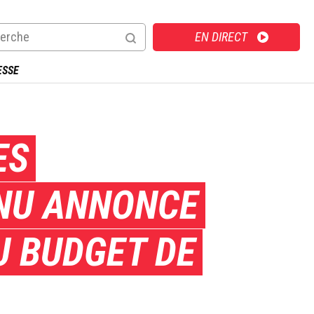
Direct
EN DIRECT
ESSE
ES
RNU ANNONCE
U BUDGET DE