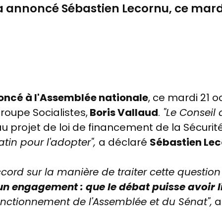
 a annoncé Sébastien Lecornu, ce mardi
ncé à l'Assemblée nationale
, ce mardi 21 
roupe Socialistes,
Boris Vallaud
.
"Le Conseil d
au projet de loi de financement de la Sécurit
tin pour l'adopter",
a déclaré
Sébastien Le
ccord
sur la manière de traiter cette questio
 un
engagement
: que le
débat puisse avoir
l
onctionnement
de
l'Assemblée
et du
Sénat",
a