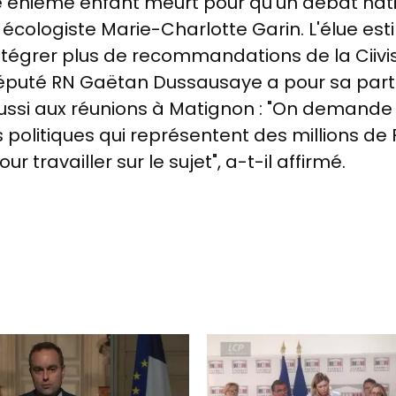
'une énième enfant meurt pour qu'un débat nat
écologiste Marie-Charlotte Garin. L'élue esti
 intégrer plus de recommandations de la Ciivise
député RN Gaëtan Dussausaye a pour sa par
 aussi aux réunions à Matignon : "On demande 
s politiques qui représentent des millions de
ur travailler sur le sujet", a-t-il affirmé.