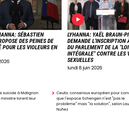
E
IMAGE
HANNA: SÉBASTIEN
LYHANNA: YAËL BRAUN-P
ROPOSE DES PEINES DE
DEMANDE L'INSCRIPTION 
 POUR LES VIOLEURS EN
DU PARLEMENT DE LA "LOI
INTÉGRALE" CONTRE LES 
SEXUELLES
 2026
lundi 8 juin 2026
de suicide à Matignon:
Ceuta: consensus européen pour conv
ministre livrent leur
que l'espace Schengen n'est "pas le
problème" mais ''la solution", selon La
Nuñez