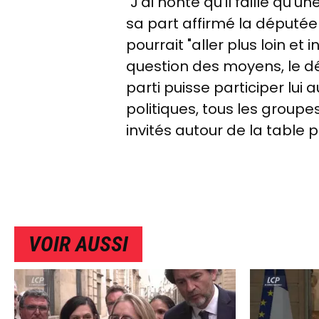
"J'ai honte qu'il faille qu
sa part affirmé la députée 
pourrait "aller plus loin et
question des moyens, le 
parti puisse participer lui
politiques, tous les groupe
invités autour de la table po
VOIR AUSSI