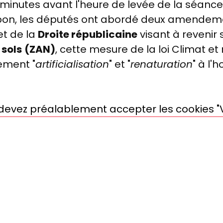
x minutes avant l'heure de levée de la séanc
bon, les députés ont abordé deux amendeme
et de la
Droite républicaine
visant à revenir s
 sols
(
Z
AN)
, cette mesure de la loi Climat et 
tement "
artificialisation
" et "
renaturation
" à l'
s devez préalablement accepter les cookies "