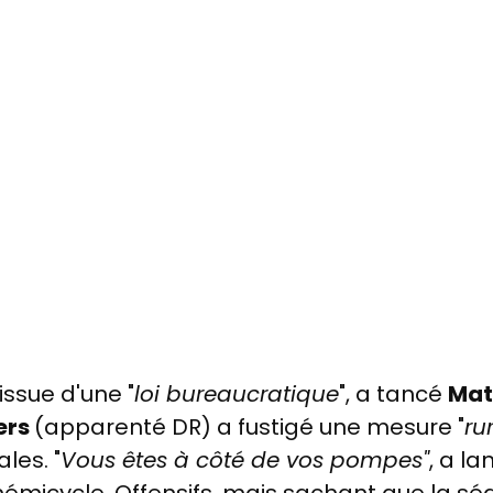
 issue d'une "
loi bureaucratique
", a tancé
Mat
ers
(apparenté DR) a fustigé une mesure "
ru
les. "
Vous êtes à côté de vos pompes"
, a l
émicycle. Offensifs, mais sachant que la séan