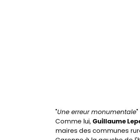
"
Une erreur monumentale
"
Comme lui,
Guillaume Lep
maires des communes rura
Garonne à la gauche de l'h