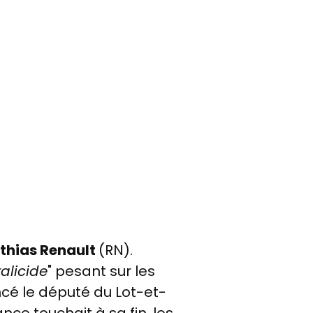
thias Renault
(RN).
ralicide
" pesant sur les
ancé le député du Lot-et-
ce touchait à sa fin, les