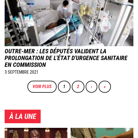
OUTRE-MER : LES DÉPUTÉS VALIDENT LA
PROLONGATION DE L'ÉTAT D'URGENCE SANITAIRE
EN COMMISSION
3 SEPTEMBRE 2021
Pagination
VOIR PLUS
PAGE
1
PAGE
2
PAGE
›
DERNIÈRE
»
COURANTE
SUIVANTE
PAGE
À LA UNE
Image
Image