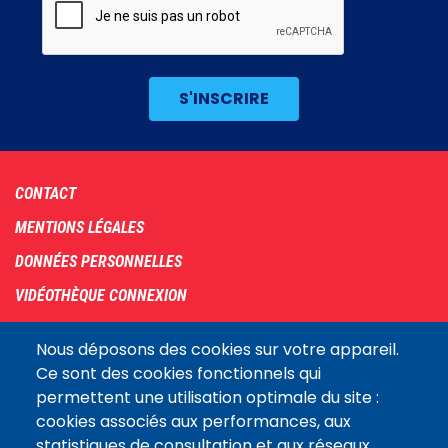
Footer
CONTACT
menu
MENTIONS LÉGALES
DONNÉES PERSONNELLES
VIDÉOTHÈQUE CONNEXION
PLAN DU SITE
Nous déposons des cookies sur votre appareil.
ARCHIVES
Ce sont des cookies fonctionnels qui
permettent une utilisation optimale du site :
COOKIES
cookies associés aux performances, aux
Assemblée
statistiques de consultation et aux réseaux
LE SITE DE L’ASSEMBLÉE NATIONALE