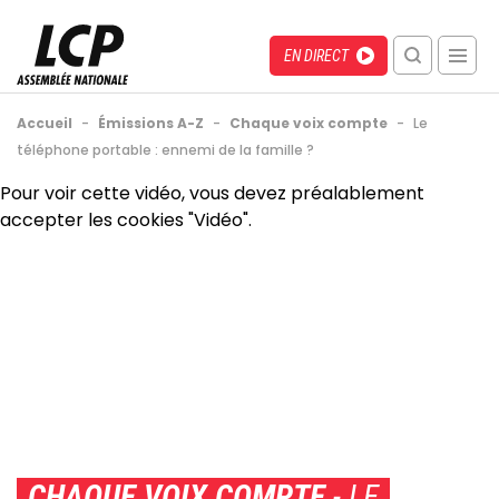
Aller
au
Menu
Direct
EN DIRECT
contenu
recherche
principal
mobile
Fil
Accueil
-
Émissions A-Z
-
Chaque voix compte
-
Le
d'Ariane
téléphone portable : ennemi de la famille ?
Back
Pour voir cette vidéo, vous devez préalablement
to
accepter les cookies "Vidéo".
top
CHAQUE VOIX COMPTE
- LE