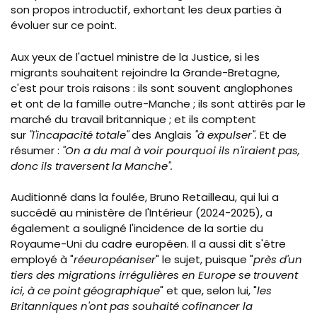
son propos introductif, exhortant les deux parties à
évoluer sur ce point.
Aux yeux de l'actuel ministre de la Justice, si les
migrants souhaitent rejoindre la Grande-Bretagne,
c'est pour trois raisons : ils sont souvent anglophones
et ont de la famille outre-Manche ; ils sont attirés par le
marché du travail britannique ; et ils comptent
sur
"l'incapacité totale"
des Anglais
"à expulser".
Et de
résumer :
"On a du mal à voir pourquoi ils n'iraient pas,
donc ils traversent la Manche".
Auditionné dans la foulée, Bruno Retailleau, qui lui a
succédé au ministère de l'Intérieur (2024-2025)
, a
également
a
souligné l'incidence
de la sortie du
Royaume-Uni du cadre européen. Il a aussi dit s'être
employé à "
réeuropéaniser
" le sujet, puisque "
près d'un
tiers des migrations irrégulières en Europe se trouvent
ici, à ce point géographique
" et que, selon lui, "
les
Britanniques n'ont pas souhaité cofinancer la