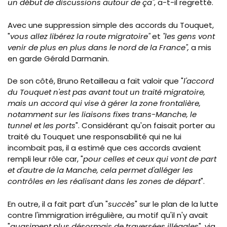
un début de discussions autour de ça"
, a-t-il regretté.
Avec une suppression simple des accords du Touquet,
"
vous allez libérez la route migratoire"
et
"les gens vont
venir de plus en plus dans le nord de la France",
a mis
en garde Gérald Darmanin.
De son côté, Bruno Retailleau a fait valoir que "
l'accord
du Touquet n'est pas avant tout un traité migratoire,
mais un accord qui vise à gérer la zone frontalière,
notamment sur les liaisons fixes trans-Manche, le
tunnel et les ports
". Considérant qu'on faisait porter au
traité du Touquet une responsabilité qui ne lui
incombait pas, il a estimé que ces accords avaient
rempli leur rôle car, "
pour celles et ceux qui vont de part
et d'autre de la Manche, cela permet d'alléger les
contrôles en les réalisant dans les zones de départ
".
En outre, il a fait part d'un "
succès
" sur le plan de la lutte
contre l'immigration irrégulière, au motif qu'il n'y avait
"
quasiment plus désormais de traversées illégales
", via