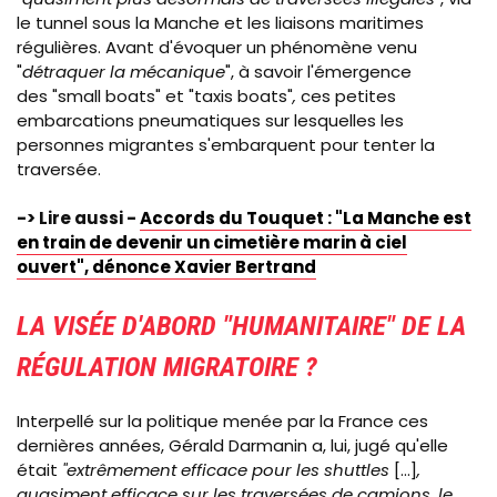
le tunnel sous la Manche et les liaisons maritimes
régulières. Avant d'évoquer un phénomène venu
"
détraquer la mécanique
", à savoir l'émergence
des "small boats" et "taxis boats"
,
ces petites
embarcations pneumatiques sur lesquelles les
personnes migrantes s'embarquent pour tenter la
traversée.
-> Lire aussi -
Accords du Touquet : "La Manche est
en train de devenir un cimetière marin à ciel
ouvert", dénonce Xavier Bertrand
LA VISÉE D'ABORD "HUMANITAIRE" DE LA
RÉGULATION MIGRATOIRE ?
Interpellé sur
la politique menée par la France ces
dernières années, Gérald Darmanin a, lui, jugé qu'elle
était
"extrêmement efficace pour les shuttles
[...]
,
quasiment efficace sur les traversées de camions, le