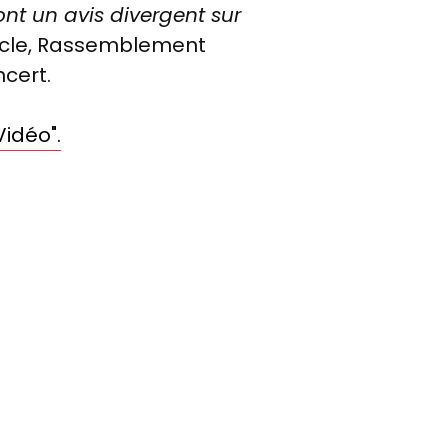
t un avis divergent sur
ticle, Rassemblement
ncert.
Vidéo".