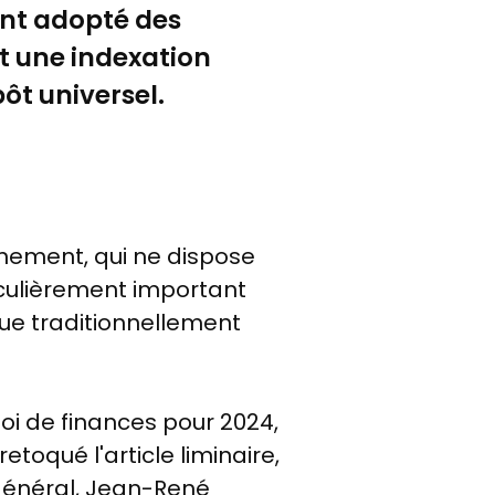
 ont adopté des
nt
une indexation
pôt universel.
nement, qui ne dispose
iculièrement important
rque traditionnellement
loi de finances pour 2024,
retoqué l'article liminaire,
général, Jean-René