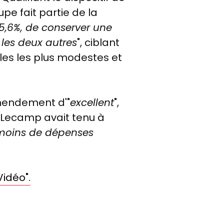
upe fait partie de la
5,6%, de conserver une
 les deux autres
", ciblant
bles les plus modestes et
'amendement d'"
excellent
",
 Lecamp avait tenu à
n moins de dépenses
Vidéo".