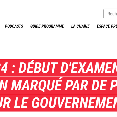
PODCASTS
GUIDE PROGRAMME
LA CHAÎNE
ESPACE PR
4 : DÉBUT D'EXAME
N MARQUÉ PAR DE 
UR LE GOUVERNEME