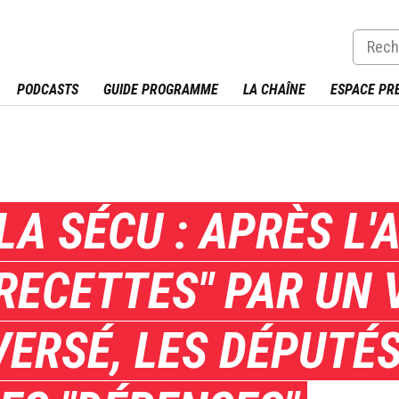
PODCASTS
GUIDE PROGRAMME
LA CHAÎNE
ESPACE PR
LA SÉCU : APRÈS L'
"RECETTES" PAR UN 
VERSÉ, LES DÉPUTÉ