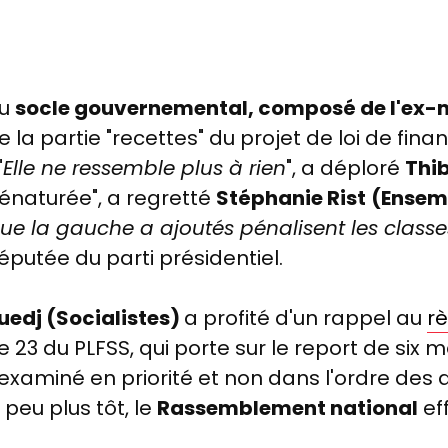
du
socle gouvernemental, composé de l'ex-ma
re la partie "recettes" du projet de loi de fin
"
Elle ne ressemble plus à rien
", a déploré
Thib
"dénaturée", a regretté
Stéphanie Rist
(Ensemb
 que la gauche a ajoutés pénalisent les clas
éputée du parti présidentiel.
edj (Socialistes)
a profité d'un rappel au
r
 23 du PLFSS, qui porte sur le report de six m
it examiné en priorité et non dans l'ordre des a
 peu plus tôt, le
Rassemblement national
ef