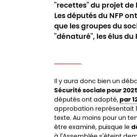
"recettes" du projet de
Les députés du NFP ont
que les groupes du soc
"dénaturé", les élus du
Il y aura donc bien un déba
Sécurité sociale pour 202
députés ont adopté,
par 1
approbation représentait l
texte. Au moins pour un te
être examiné, puisque le
d
à l'Assemblée s'éteint dem