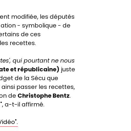
ment modifiée, les députés
ation - symbolique - de
certains de ces
es recettes.
tes', qui pourtant ne nous
e et républicaine)
juste
udget de la Sécu que
 ainsi passer les recettes,
ion de
Christophe Bentz
.
a
", a-t-il affirmé.
Vidéo".