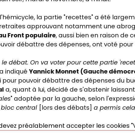
'hémicycle, la partie "recettes" a été large
 retraites approuvant notamment une abrog
u Front populaire
, aussi bien en raison de 
oir débattre des dépenses, ont voté pour l
le débat. On va voter pour cette partie 'recet
, a indiqué
Yannick Monnet (Gauche démocrat
ssi pour pouvoir débattre des dépenses du b
al
a, quant à lui, décidé de s'abstenir laissant
ales
" adoptée par la gauche, selon l'express
 bloc central
[lors des débats]
a permis cel
s devez préalablement accepter les cookies "