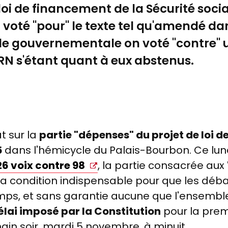
 loi de financement de la Sécurité soci
 voté "pour" le texte tel qu'amendé da
le gouvernementale on voté "contre" un
 RN s'étant quant à eux abstenus.
t sur la
partie "dépenses" du projet de loi d
5
dans l'hémicycle du Palais-Bourbon. Ce lun
26 voix contre 98
, la partie consacrée aux
a condition indispensable pour que les débat
mps, et sans garantie aucune que l'ensemble 
élai imposé par la Constitution
pour la prem
ain soir, mardi 5 novembre, à minuit.