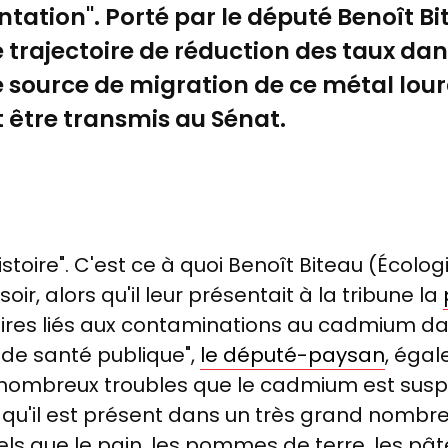
ation". Porté par le député Benoît Bit
ne trajectoire de réduction des taux dan
 source de migration de ce métal lour
 être transmis au Sénat.
stoire". C'est ce à quoi Benoît Biteau (
É
cologi
ir, alors qu'il leur présentait à la tribune la
taires liés aux contaminations au cadmium dan
 de santé publique",
le député-paysan
, éga
 nombreux troubles que le cadmium est susp
 qu'il est présent dans un très grand nombr
 que le pain, les pommes de terre, les pâtes,