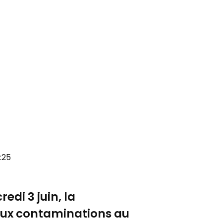
6:25
di 3 juin, la
s aux contaminations au