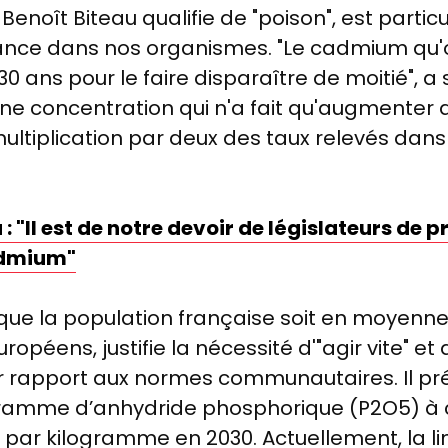
 Benoît Biteau qualifie de "poison", est part
tance dans nos organismes. "Le cadmium qu'o
 à 30 ans pour le faire disparaître de moitié", 
ne concentration qui n'a fait qu'augmenter 
tiplication par deux des taux relevés dans l'
 : "Il est de notre devoir de législateurs de 
admium"
t que la population française soit en moyenne 
ropéens, justifie la nécessité d'"agir vite" e
r rapport aux normes communautaires. Il préco
gramme d’anhydride phosphorique (P
2
O
5
) à
 par kilogramme en 2030. Actuellement, la l