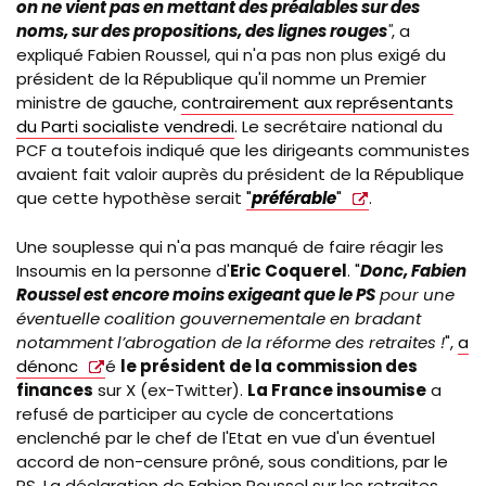
on ne vient pas en mettant des préalables sur des
noms, sur des propositions, des lignes rouges
"
, a
expliqué Fabien Roussel, qui n'a pas non plus exigé du
président de la République qu'il nomme un Premier
ministre de gauche,
contrairement aux représentants
du Parti socialiste vendredi
. Le secrétaire national du
PCF a toutefois indiqué que les dirigeants communistes
avaient fait valoir auprès du président de la République
que cette hypothèse serait
"
préférable
"
.
Une souplesse qui n'a pas manqué de faire réagir les
Insoumis en la personne d'
Eric Coquerel
.
"
Donc, Fabien
Roussel est encore moins exigeant que le PS
pour une
éventuelle coalition gouvernementale en bradant
notamment l’abrogation de la réforme des retraites !
",
a
dénonc
é
le président de la commission des
finances
sur X (ex-Twitter).
La France insoumise
a
refusé de participer au cycle de concertations
enclenché par le chef de l'Etat en vue d'un éventuel
accord de non-censure prôné, sous conditions, par le
PS. La déclaration de Fabien Roussel sur les retraites