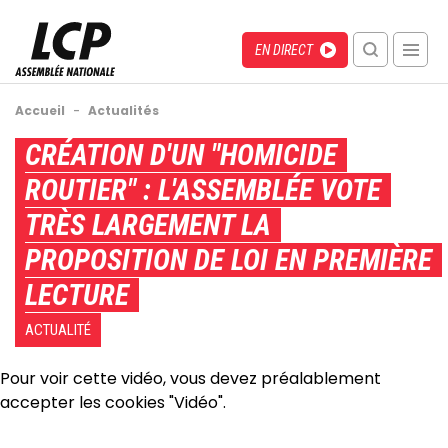
Aller
au
Menu
Direct
EN DIRECT
contenu
recherche
principal
mobile
Fil
Accueil
-
Actualités
d'Ariane
Back
CRÉATION D'UN "HOMICIDE
to
ROUTIER" : L'ASSEMBLÉE VOTE
top
TRÈS LARGEMENT LA
PROPOSITION DE LOI EN PREMIÈRE
LECTURE
ACTUALITÉ
Pour voir cette vidéo, vous devez préalablement
accepter les cookies "Vidéo".