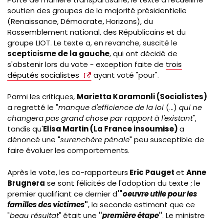
soutien des groupes de la majorité présidentielle
(Renaissance, Démocrate, Horizons), du
Rassemblement national, des Républicains et du
groupe LIOT. Le texte a, en revanche, suscité le
scepticisme de la gauche
, qui ont décidé de
s'abstenir lors du vote - exception faite de
trois
députés socialistes
ayant voté "pour".
Parmi les critiques,
Marietta Karamanli (Socialistes)
a regretté le "
manque d'efficience de la loi
(...)
qui ne
changera pas grand chose par rapport à l'existant
",
tandis qu'
Elisa
Martin (La France insoumise)
a
dénoncé une "
surenchère pénale
" peu susceptible de
faire évoluer les comportements.
Après le vote, les co-rapporteurs
Eric Pauget
et
Anne
Brugnera
se sont félicités de l'adoption du texte ; le
premier qualifiant ce dernier d
'"
oeuvre utile pour les
familles des victimes
"
, la seconde estimant que ce
"
beau résultat
" était une
"
première étape
"
. Le ministre