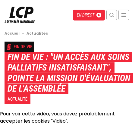
Aller
au
Menu
Direct
EN DIRECT
contenu
recherche
principal
mobile
Fil
Accueil
-
Actualités
d'Ariane
Back
FIN DE VIE
to
FIN DE VIE : "UN ACCÈS AUX SOINS
top
PALLIATIFS INSATISFAISANT",
POINTE LA MISSION D'ÉVALUATION
DE L'ASSEMBLÉE
ACTUALITÉ
Pour voir cette vidéo, vous devez préalablement
accepter les cookies "Vidéo".