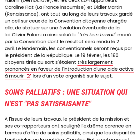
Falorni (Démocrate), et les deux co-rapporteurs
Caroline Fiat (La France insoumise) et Didier Martin
(Renaissance), ont tout au long de leurs travaux gardé
un oeil sur ceux de la Convention citoyenne chargée
elle, de statuer sur une évolution éventuelle de la
loi. Olivier Falorni a ainsi salué le "
très bon travail
" mené
par la Convention dont le résultat sera rendu le 2
avril.
Le lendemain, les conventionnels seront reçus par
le président de la République. Le 19 février, les 180
citoyens tirés au sort s'étaient
très largement
prononcés en faveur de l'introduction d'une aide active
à mourir
lors d'un vote organisé sur le sujet.
SOINS PALLIATIFS : UNE SITUATION QUI
N'EST "
PAS SATISFAISANTE
"
À
l'issue de leurs travaux, le président de la mission et
ses co-rapporteurs ont souligné l'extrême carence en
termes d'offre de soins palliatifs, ainsi que les disparités
territoriales en la matière. Caroline Fiat a notamment