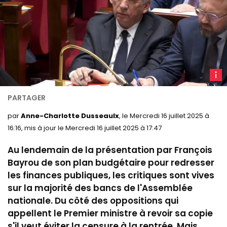
F
Bayro
le 14
janvie
par
Anne-Charlotte Dusseaulx
, le Mercredi 16 juillet 2025 à
2025.
16:16, mis à jour le Mercredi 16 juillet 2025 à 17:47
LCP
Au lendemain
de
la présentation par François
Bayrou
de son plan budgétaire pour redresser
les finances publiques, les critiques sont vives
sur la majorité des bancs de l'Assemblée
nationale. Du côté des oppositions qui
appellent le Premier ministre à revoir sa copie
s'il veut éviter la censure à la rentrée. Mais