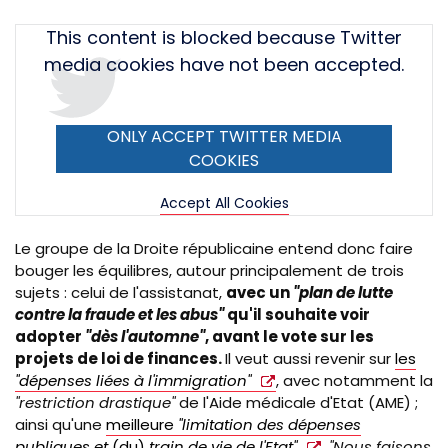
Tweet
This content is blocked because Twitter
URL
media cookies have not been accepted.
ONLY ACCEPT TWITTER MEDIA
COOKIES
Accept All Cookies
Le groupe de la Droite républicaine entend donc faire
bouger les équilibres, autour principalement de trois
sujets : celui de l'assistanat,
avec un
"plan de lutte
contre la fraude et les abus"
qu'il souhaite voir
adopter
"dès l'automne"
, avant le vote sur les
projets de loi de finances.
Il veut aussi revenir sur
les
"dépenses liées à l'immigration"
, avec notamment la
"restriction drastique"
de l'Aide médicale d'Etat (AME) ;
ainsi qu'une
meilleure
"limitation des dépenses
publiques et
(du)
train de vie de l'Etat"
.
"Nous faisons