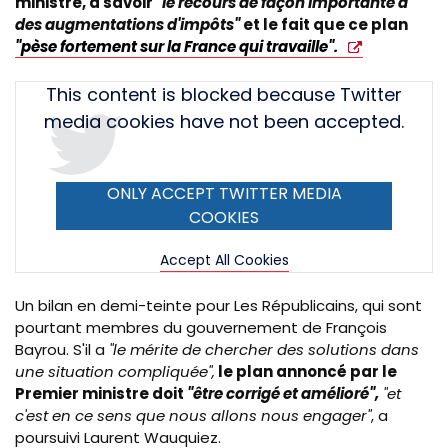
ministre
, à savoir
"le recours de façon importante à
des augmentations d'impôts"
et le fait que ce plan
"pèse fortement sur la France qui travaille".
Tweet
This content is blocked because Twitter
URL
media cookies have not been accepted.
ONLY ACCEPT TWITTER MEDIA
COOKIES
Accept All Cookies
Un bilan en demi-teinte pour Les Républicains, qui sont
pourtant membres du gouvernement de François
Bayrou. S'il a
"le mérite de chercher des solutions dans
une situation compliquée",
le plan annoncé par le
Premier ministre
doit
"être corrigé et amélioré",
"et
c'est en ce sens que nous allons nous engager"
, a
poursuivi Laurent Wauquiez.