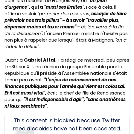
dans les mesures de François
Bayrou
"un plan
d'urgence"
, qui a
"aussi ses limites".
Face à cela, il
affirme vouloir
"proposer des mesures,
essayer de faire
prévaloir nos trois piliers"
- à savoir
"travailler plus,
dépenser moins et taxer moins"
-
et
"on verra à la fin
de la discussion".
L'ancien Premier ministre n'hésite pas
non plus à rappeler que lorsqu'il était à Matignon,
"on a
réduit le déficit".
Quant à
Gabriel Attal,
il a réagi ce mercredi, peu après
17h30, sur X
.
Une réunion du groupe Ensemble pour la
République qu'il préside à l'Assemblée nationale s'était
tenue peu avant.
"
L'enjeu de redressement de nos
finances publiques pour l'année qui vient est colossal.
Et il est aussi vital",
écrit le chef de file de Renaissance,
pour qui
"il est indispensable d'agir",
"sans anathèmes
ni faux semblants".
Tweet
This content is blocked because Twitter
URL
media cookies have not been accepted.