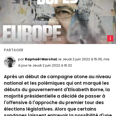
L
major
a
décid
par
Raphaël Marchal
, le Jeudi 2 juin 2022 à 15:05, mis
de
à jour le Jeudi 2 juin 2022 à 16:32
s'en
Après un début de campagne atone au niveau
prend
front
national et les polémiques qui ont marqué les
à
débuts du gouvernement d'Elisabeth Borne, la
Jean-
majorité présidentielle a décidé de passer à
Luc
l'offensive à l'approche du premier tour des
Méle
élections législatives. Alors que certains
et
sondages laissent entrevoir la possibilité d'une