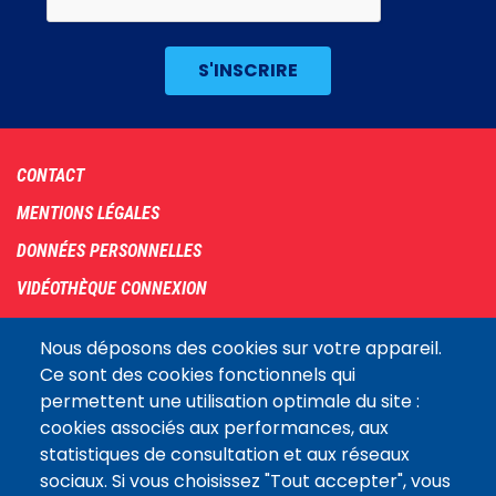
Footer
CONTACT
menu
MENTIONS LÉGALES
DONNÉES PERSONNELLES
VIDÉOTHÈQUE CONNEXION
PLAN DU SITE
Nous déposons des cookies sur votre appareil.
ARCHIVES
Ce sont des cookies fonctionnels qui
permettent une utilisation optimale du site :
COOKIES
cookies associés aux performances, aux
Assemblée
statistiques de consultation et aux réseaux
LE SITE DE L’ASSEMBLÉE NATIONALE
nationale
sociaux. Si vous choisissez "Tout accepter", vous