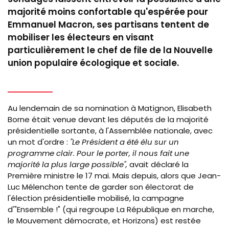
au
majorité moins confortable qu'espérée pour
prog
Emmanuel Macron, ses partisans tentent de
de
mobiliser les électeurs en visant
la
particulièrement le chef de file de la Nouvelle
Nupe
union populaire écologique et sociale.
Au lendemain de sa nomination à Matignon, Elisabeth
Borne était venue devant les députés de la majorité
présidentielle sortante, à l'Assemblée nationale, avec
un mot d'ordre :
"Le Président a été élu sur un
programme clair. Pour le porter, il nous fait une
majorité la plus large possible",
avait déclaré la
Première ministre le 17 mai. Mais depuis, alors que Jean-
Luc Mélenchon tente de garder son électorat de
l'élection présidentielle mobilisé, la campagne
d'"Ensemble !" (qui regroupe La République en marche,
le Mouvement démocrate, et Horizons) est restée