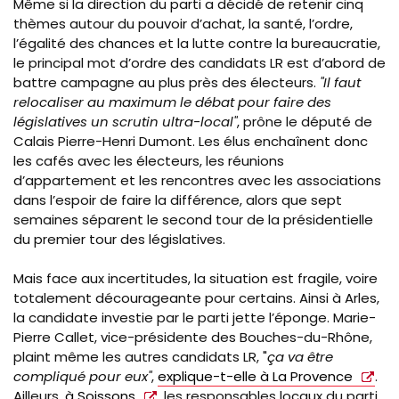
Même si la direction du parti a décidé de retenir cinq
thèmes autour du pouvoir d’achat, la santé, l’ordre,
l’égalité des chances et la lutte contre la bureaucratie,
le principal mot d’ordre des candidats LR est d’abord de
battre campagne au plus près des électeurs.
"Il faut
relocaliser au maximum le débat pour faire des
législatives un scrutin ultra-local"
, prône le député de
Calais Pierre-Henri Dumont. Les élus enchaînent donc
les cafés avec les électeurs, les réunions
d’appartement et les rencontres avec les associations
dans l’espoir de faire la différence, alors que sept
semaines séparent le second tour de la présidentielle
du premier tour des législatives.
Mais face aux incertitudes, la situation est fragile, voire
totalement décourageante pour certains. Ainsi à Arles,
la candidate investie par le parti jette l’éponge. Marie-
Pierre Callet, vice-présidente des Bouches-du-Rhône,
plaint même les autres candidats LR, "
ça va être
compliqué pour eux"
,
explique-t-elle à La Provence
.
Ailleurs,
à Soissons
, les responsables locaux du parti