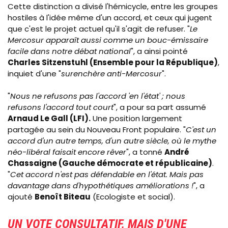
Cette distinction a divisé l'hémicycle, entre les groupes
hostiles à l'idée même d'un accord, et ceux qui jugent
que c'est le projet actuel qu'il s'agit de refuser. "
Le
Mercosur apparaît aussi comme un bouc-émissaire
facile dans notre débat national
", a ainsi pointé
Charles Sitzenstuhl (Ensemble pour la République)
,
inquiet d'une "
surenchère anti-Mercosur
".
"
Nous ne refusons pas l'accord 'en l'état' ; nous
refusons l'accord tout court
", a pour sa part assumé
Arnaud Le Gall (LFI).
Une position largement
partagée au sein du Nouveau Front populaire. "
C'est un
accord d'un autre temps, d'un autre siècle, où le mythe
néo-libéral faisait encore rêver
", a tonné
André
Chassaigne (Gauche démocrate et républicaine)
.
"
Cet accord n'est pas défendable en l'état. Mais pas
davantage dans d'hypothétiques améliorations !
", a
ajouté
Benoît Biteau
(Ecologiste et social).
UN VOTE CONSULTATIF, MAIS D'UNE