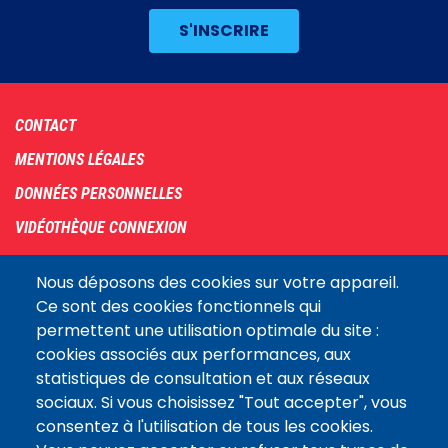
Footer
CONTACT
menu
MENTIONS LÉGALES
DONNÉES PERSONNELLES
VIDÉOTHÈQUE CONNEXION
PLAN DU SITE
Nous déposons des cookies sur votre appareil.
ARCHIVES
Ce sont des cookies fonctionnels qui
permettent une utilisation optimale du site :
COOKIES
cookies associés aux performances, aux
Assemblée
statistiques de consultation et aux réseaux
LE SITE DE L’ASSEMBLÉE NATIONALE
nationale
sociaux. Si vous choisissez "Tout accepter", vous
consentez à l'utilisation de tous les cookies.