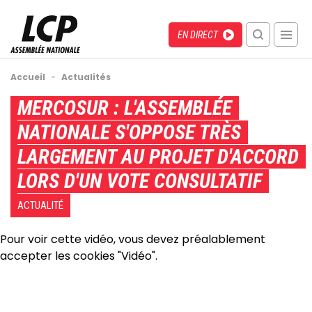
Aller
au
Menu
Direct
EN DIRECT
contenu
recherche
principal
mobile
Fil
Accueil
-
Actualités
d'Ariane
Back
MERCOSUR : L'ASSEMBLÉE
to
NATIONALE S'OPPOSE TRÈS
top
LARGEMENT AU PROJET D'ACCORD
LORS D'UN VOTE CONSULTATIF
ACTUALITÉ
Pour voir cette vidéo, vous devez préalablement
accepter les cookies "Vidéo".