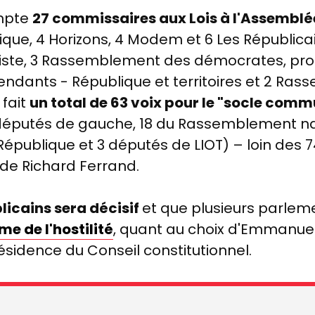
mpte
27 commissaires aux Lois à l'Assemblé
que, 4 Horizons, 4 Modem et 6 Les Républicai
iste, 3
Rassemblement des démocrates, prog
pendants - République et territoires et 2
Rass
 fait
un total de 63 voix pour le "socle commu
députés de gauche, 18 du Rassemblement nati
 République et 3 députés de LIOT)
–
loin des 
 de Richard Ferrand.
licains sera décisif
et que plusieurs parleme
e de l'hostilité
, quant au choix d'Emmanue
ésidence du Conseil constitutionnel.