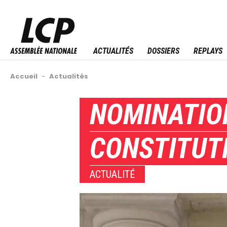
Aller
au
Menu sitemap
contenu
principal
ACTUALITÉS
DOSSIERS
REPLAYS
Fil
Accueil
-
Actualités
d'Ariane
Back
NOMINATIO
to
top
CONSTITUT
ACTUALITÉ
Image