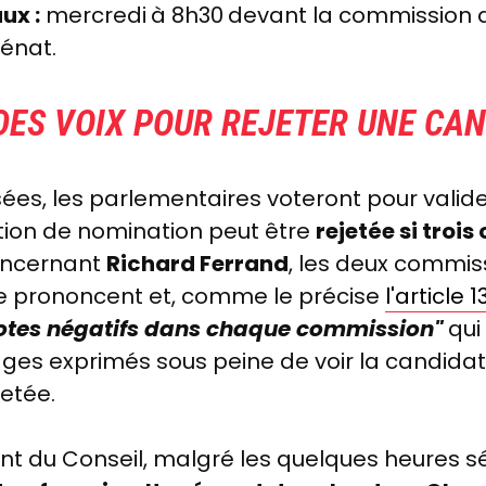
ux :
mercredi
à 8h30
devant la commission d
Sénat.
DES VOIX POUR REJETER UNE CA
sées, les parlementaires voteront pour valide
tion de nomination peut être
rejetée si troi
ncernant
Richard Ferrand
, les deux commiss
se prononcent et, comme le précise
l'article 1
votes négatifs dans chaque commission"
qui 
rages exprimés sous peine de voir la candid
etée.
ent du Conseil, malgré les quelques heures s