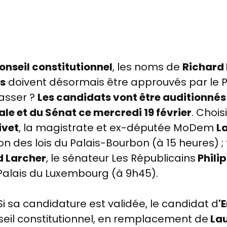
nseil constitutionnel
, les noms de
Richard
as
doivent désormais être approuvés par le 
asser ?
Les candidats vont être auditionnés
ale et du Sénat ce mercredi 19 février
. Chois
ivet
, la magistrate et ex-députée MoDem
L
 des lois du Palais-Bourbon (à 15 heures) ; t
d Larcher
, le sénateur Les Républicains
Phili
Palais du Luxembourg (à 9h45).
Si sa candidature est validée, le candidat d
'
seil constitutionnel, en remplacement de
Lau