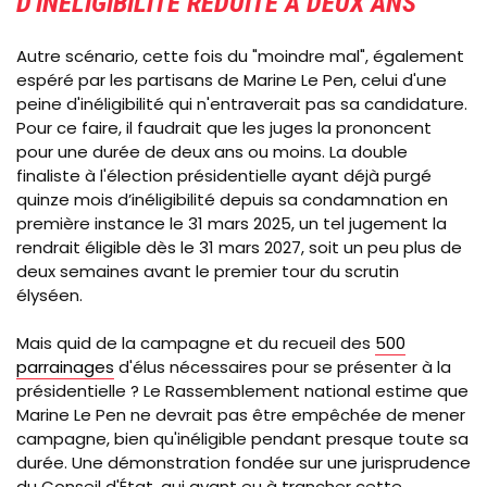
D'INÉLIGIBILITÉ RÉDUITE À DEUX ANS
Autre scénario, cette fois du "moindre mal", également
espéré par les partisans de Marine Le Pen, celui d'une
peine d'inéligibilité qui n'entraverait pas sa candidature.
Pour ce faire, il faudrait que les juges la prononcent
pour une durée de deux ans ou moins. La double
finaliste à l'élection présidentielle ayant déjà purgé
quinze mois d’inéligibilité depuis sa condamnation en
première instance le 31 mars 2025, un tel jugement la
rendrait éligible dès le 31 mars 2027, soit un peu plus de
deux semaines avant le premier tour du scrutin
élyséen.
Mais quid de la campagne et du recueil des
500
parrainages
d'élus nécessaires pour se présenter à la
présidentielle ? Le Rassemblement national estime que
Marine Le Pen ne devrait pas être empêchée de mener
campagne, bien qu'inéligible pendant presque toute sa
durée. Une démonstration fondée sur une jurisprudence
du Conseil d'État, qui ayant eu à trancher cette