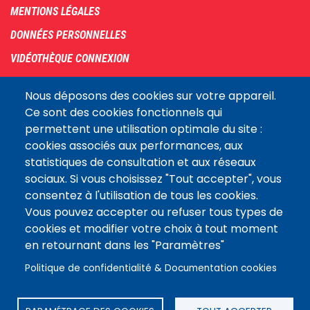
menu
MENTIONS LÉGALES
DONNÉES PERSONNELLES
VIDÉOTHÈQUE CONNEXION
PLAN DU SITE
Nous déposons des cookies sur votre appareil.
ARCHIVES
Ce sont des cookies fonctionnels qui
permettent une utilisation optimale du site :
COOKIES
cookies associés aux performances, aux
Assemblée
statistiques de consultation et aux réseaux
LE SITE DE L’ASSEMBLÉE NATIONALE
nationale
sociaux. Si vous choisissez "Tout accepter", vous
consentez à l'utilisation de tous les cookies.
Vous pouvez accepter ou refuser tous types de
Suivez-nous
cookies et modifier votre choix à tout moment
en retournant dans les "Paramètres"
Politique de confidentialité & Documentation cookies