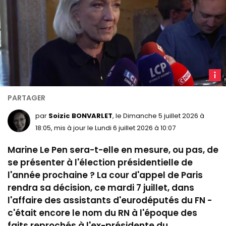
M
Le
Pen,
le
par
Soizic BONVARLET
, le Dimanche 5 juillet 2026 à
28
18:05, mis à jour le Lundi 6 juillet 2026 à 10:07
avril
Marine Le Pen sera-t-elle en mesure, ou pas, de
2026.
LCP
se présenter à l'élection présidentielle de
l'année prochaine ? La cour d'appel de Paris
rendra sa décision, ce mardi 7 juillet, dans
l'affaire des assistants d'eurodéputés du FN -
c'était encore le nom du RN à l'époque des
faits reprochés à l'ex-présidente du