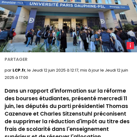
U
Paris
Dauph
PSL
par
LCP.fr
, le Jeudi 12 juin 2025 à 12:17, mis à jour le Jeudi 12 juin
2025 à 17:00
Dans un rapport d'information sur la réforme
des bourses étudiantes, présenté mercredi 11
juin, les députés du parti présidentiel Thomas
Cazenave et Charles Sitzenstuhl préconisent
de supprimer la réduction d'impôt au titre des
frais de scolarité dans l'enseignement
supérieur et de réserver l'allocation