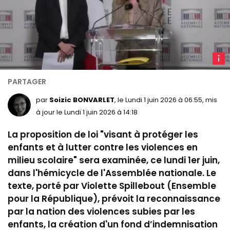
V
Spille
et
Paul
par
Soizic BONVARLET
, le Lundi 1 juin 2026 à 06:55, mis
Vannie
à jour le Lundi 1 juin 2026 à 14:18
le
La proposition de loi "visant à protéger les
28
janvie
enfants et à lutter contre les violences en
2026
milieu scolaire" sera examinée, ce lundi 1er juin,
dans l'hémicycle de l'Assemblée nationale. Le
texte, porté par Violette Spillebout (Ensemble
pour la République), prévoit la reconnaissance
par la nation des violences subies par les
enfants, la création d'un fond d’indemnisation