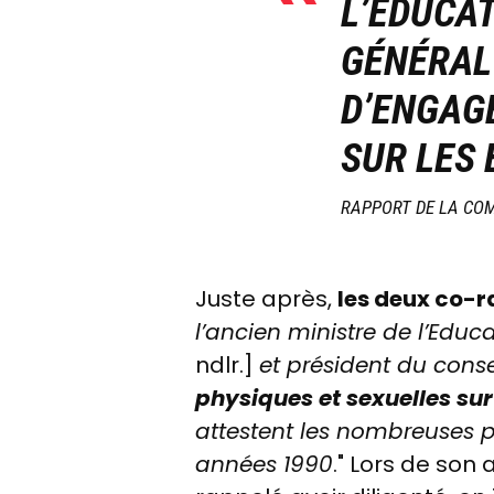
L’ÉDUCAT
GÉNÉRAL
D’ENGAGE
SUR LES
RAPPORT DE LA COM
Juste après,
les deux co-r
l’ancien ministre de l’Educ
ndlr
.]
et président du cons
physiques et sexuelles su
attestent les nombreuses p
années 1990
."
Lors de son 