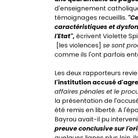
d'enseignement catholique 
témoignages recueillis.
"Ce
caractéristiques et dysfo
l'Etat"
,
écrivent Violette Spi
[
les violences
]
se sont pro
comme ils l'ont parfois en
Les deux rapporteurs revi
l'institution accusé d'agre
affaires pénales et le proc
la présentation de l'accusé
été remis en liberté.
A l'ép
Bayrou avait-il pu interveni
preuve conclusive sur l'ori
quelques lignes plus loin, il