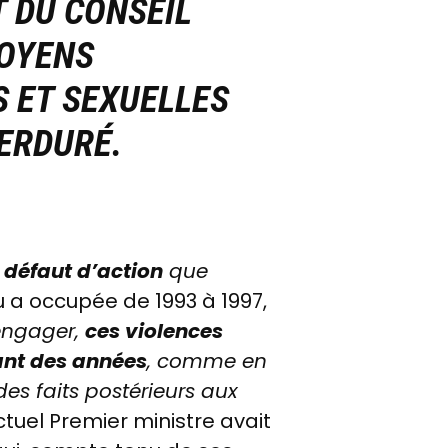
T DU CONSEIL
MOYENS
S ET SEXUELLES
PERDURÉ.
A
défaut d’action
que
u
a occupée de 1993 à 1997,
’engager,
ces violences
ant des années
, comme en
es faits postérieurs aux
tuel Premier ministre avait