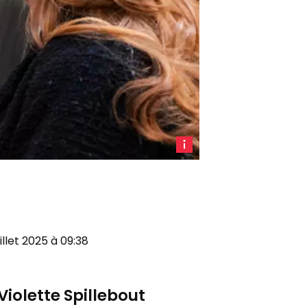
Paul
Vannier
(LFI)
et
Violette
Spillebout
uillet 2025 à 09:38
(EPR)
durant
les
Violette Spillebout
travaux