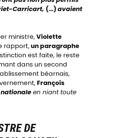
lviet-Carricart,
(...)
avaient
er ministre,
Violette
le rapport,
un paragraphe
tinction est faite, le reste
irmant dans un second
tablissement béarnais,
uvernement,
François
 nationale
en niant toute
STRE DE