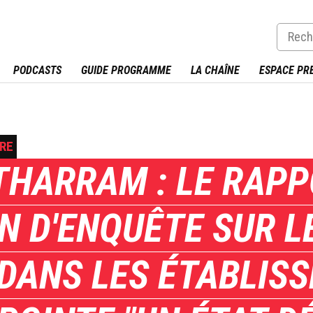
PODCASTS
GUIDE PROGRAMME
LA CHAÎNE
ESPACE PR
URE
THARRAM : LE RAPP
N D'ENQUÊTE SUR L
 DANS LES ÉTABLIS