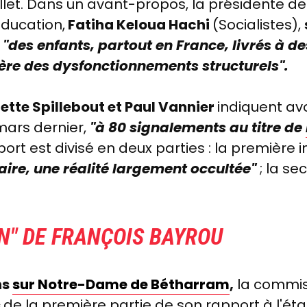
illet. Dans un avant-propos, la présidente d
'éducation,
Fatiha Keloua Hachi
(Socialistes),
r
"des enfants, partout en France, livrés à d
ère des
dysfonctionnements structurels".
lette Spillebout et Paul Vannier
indiquent av
mars dernier,
"à 80 signalements au titre de
ort est divisé en deux parties : la première i
aire, une réalité largement occultée"
; la se
ON" DE FRANÇOIS BAYROU
ns
sur Notre-Dame de Bétharram
,
la commis
s
de la première partie de son rapport à l'ét