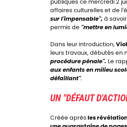
publiques ce mercredi 2 ju
affaires culturelles et de l
sur l'impensable",
à savoi
permis de
"
mettre en lumi
Dans leur introduction,
Vio
leurs travaux, débutés en 
procédure pénale".
Le rapp
aux enfants en milieu scol
défaillant"
.
UN "DÉFAUT D'ACTI
Créée après
les révélatio
une quarantaine de page