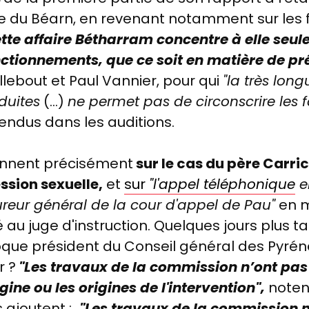
du Béarn, en revenant notamment sur les fai
tte affaire Bétharram concentre à elle seul
nctionnements, que ce soit en matière de pr
llebout et Paul Vannier, pour qui
"la très lon
duites
(...)
ne permet pas de circonscrire les f
tendus dans les auditions.
ennent précisément
sur le cas du père Carric
ssion sexuelle,
et
sur
"l'
appel
téléphonique
e
ureur général de la cour d'appel de Pau"
en m
 au juge d'instruction. Quelques jours plus ta
oque président du Conseil général des Pyrén
r ?
"
Les travaux de la commission n’ont pas
gine ou les origines de l'intervention",
notent
s ajoutent :
"Les travaux de la commission n