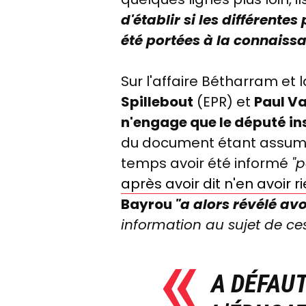
d'établir si les différente
été portées à la connaissa
Sur l'affaire Bétharram et 
Spillebout
(EPR) et
Paul V
n'engage que le député i
du document étant assumé 
temps avoir été informé
"p
après avoir dit n'en avoir r
Bayrou
"
a alors révélé av
information au sujet
de ces
A DÉFAUT