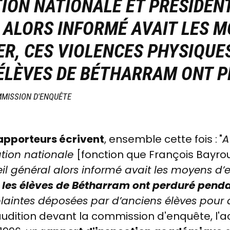
ION NATIONALE ET PRÉSIDEN
 ALORS INFORMÉ AVAIT LES 
R, CES VIOLENCES PHYSIQUE
 ÉLÈVES DE BÉTHARRAM ONT 
MISSION D'ENQUÊTE
apporteurs écrivent
, ensemble cette fois :
"
ation nationale
[fonction que François
Bayro
eil général alors informé avait les moyens d
r les élèves de Bétharram ont perduré pend
laintes déposées par d’anciens élèves pour d
audition devant
la commission d'enquête, l'ac