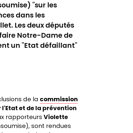
de
soumise) "sur les
la
ences dans les
commission
d'enquête
llet. Les deux députés
"Bétharram"
ffaire Notre-Dame de
-
nt un "Etat défaillant"
Mai
2025
lusions de la
commission
l'Etat et de la prévention
ux rapporteurs
Violette
nsoumise), sont rendues