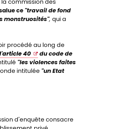
e la commission des
salue ce
"travail de fond
es monstruosités"
,
qui a
oir procédé au long de
l'article 40
du code de
ntitulé
"
les violences faites
conde intitulée
"un Etat
sion d'enquête consacre
ablissement privé