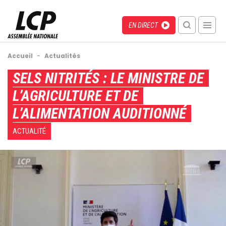
Aller
au
Menu
Direct
EN DIRECT
contenu
recherche
principal
mobile
Fil
Accueil
-
Actualités
d'Ariane
Back
SELS NITRITÉS : LE MINISTRE DE
to
L’AGRICULTURE ET DE
top
L’ALIMENTATION AUDITIONNÉ
ACTUALITÉ
Image