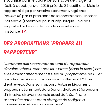
insoumise dans le cadre de son "
droit de tirage
", a
réalisé depuis janvier 2025 près de 39 auditions. Mais le
rapport rédigé par Antoine Léaument, jugé très
"
politique
" par le président de la commission, Thomas
Cazenave (Ensemble pour la République), n'a pas
emporté l'adhésion de tous les
députés de
l'instance
.
DES PROPOSITIONS "PROPRES AU
RAPPORTEUR"
"
Certaines des recommandations du rapporteur
n'avaient absolument pas leur place [dans le texte], car
elles étaient directement issues du programme de LFI et
non du travail de la commission
", affirme à LCP l'un
d'entre-eux. Dans son rapport, Antoine Léaument
propose notamment de créer un droit au référendum
d'initiative citoyenne, mais aussi de "
réunir une
assemblée constituante chargée de rédiger la
Constitution d'une 6e République
".