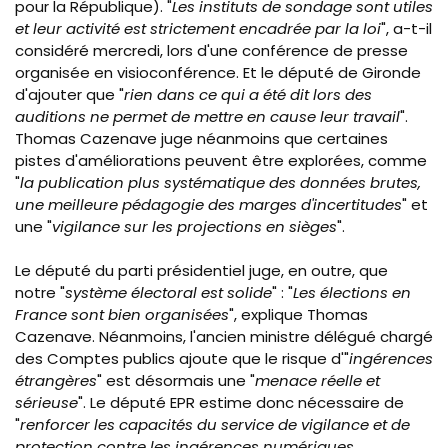
pour la République). "
Les instituts de sondage sont utiles
et leur activité est strictement encadrée par la loi
", a-t-il
considéré mercredi, lors d'une conférence de presse
organisée en visioconférence. Et le député de Gironde
d'ajouter que "
rien dans ce qui a été dit lors des
auditions ne permet de mettre en cause leur travail
".
Thomas Cazenave juge néanmoins que certaines
pistes d'améliorations peuvent être explorées, comme
"
la publication plus systématique des données brutes,
une meilleure pédagogie des marges d'incertitudes
" et
une "
vigilance sur les projections en sièges
".
Le député du parti présidentiel juge, en outre, que
notre "
système électoral est solide
" : "
Les élections en
France sont bien organisées
", explique Thomas
Cazenave. Néanmoins, l'ancien ministre délégué chargé
des Comptes publics ajoute que le risque d'"
ingérences
étrangères
" est désormais une "
menace réelle et
sérieuse
". Le député EPR estime donc nécessaire de
"
renforcer les capacités du service de vigilance et de
protection contre les ingérences numériques