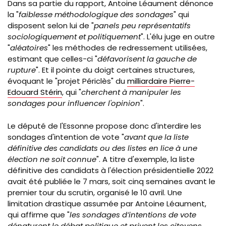
Dans sa partie du rapport, Antoine Léaument dénonce
la "
faiblesse méthodologique des sondages
" qui
disposent selon lui de "
panels peu représentatifs
sociologiquement et politiquement
". L'élu juge en outre
"
aléatoires
" les méthodes de redressement utilisées,
estimant que celles-ci "
défavorisent la gauche de
rupture
". Et il pointe du doigt certaines structures,
évoquant le "projet Périclès" du
milliardaire Pierre-
Edouard Stérin
, qui "
cherchent à manipuler les
sondages pour influencer l'opinion
".
Le député de l'Essonne propose donc d'interdire les
sondages d'intention de vote "
avant que la liste
définitive des candidats ou des listes en lice à une
élection ne soit connue
". A titre d'exemple, la liste
définitive des candidats à l'élection présidentielle 2022
avait été publiée le 7 mars, soit cinq semaines avant le
premier tour du scrutin, organisé le 10 avril. Une
limitation drastique assumée par Antoine Léaument,
qui affirme que "
les sondages d’intentions de vote
dénaturent le débat politique et privent les citoyens