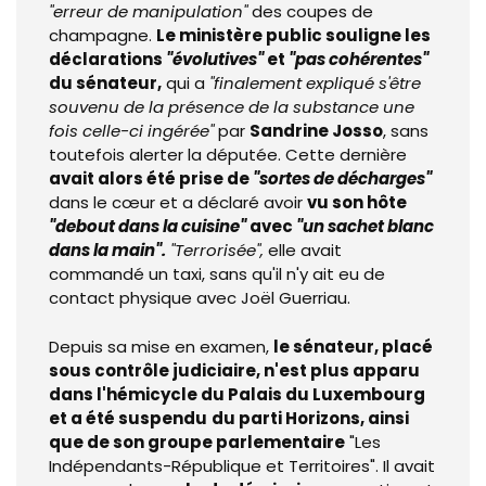
"erreur de manipulation"
des coupes de
champagne.
Le ministère public souligne les
déclarations
"évolutives"
et
"pas cohérentes"
du sénateur,
qui a
"finalement expliqué s'être
souvenu de la présence de la substance une
fois celle-ci ingérée"
par
Sandrine
Josso
, sans
toutefois alerter la députée. Cette dernière
avait alors été prise de
"sortes de décharges"
dans le cœur et a déclaré avoir
vu son hôte
"debout dans la cuisine"
avec
"un sachet blanc
dans la main".
"Terrorisée",
elle avait
commandé un taxi, sans qu'il n'y ait eu de
contact physique avec Joël Guerriau.
Depuis sa mise en examen,
le sénateur, placé
sous contrôle judiciaire, n'est plus apparu
dans l'hémicycle du Palais du Luxembourg
et a été suspendu
du parti Horizons, ainsi
que de son groupe parlementaire
"Les
Indépendants-République et Territoires". Il avait