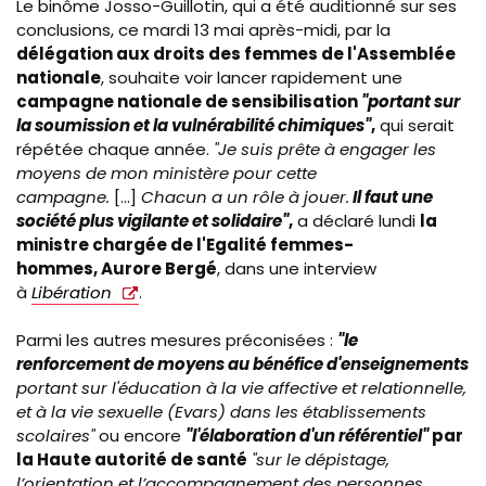
Le binôme Josso-Guillotin, qui a été auditionné sur ses
conclusions, ce mardi 13 mai après-midi, par la
délégation aux droits des femmes de l'Assemblée
nationale
, souhaite voir lancer rapidement une
campagne nationale de sensibilisation
"portant sur
la soumission et la vulnérabilité chimiques"
,
qui serait
répétée chaque année.
"Je suis prête à
engager les
moyens de mon ministère pour cette
campagne.
[...]
Chacun a un rôle à jouer.
Il faut une
société plus vigilante et solidaire"
,
a déclaré lundi
la
ministre
chargée de l'Egalité femmes-
hommes, Aurore Bergé
, dans une interview
à
Libération
.
Parmi les autres mesures préconisées :
"le
renforcement de moyens au bénéfice d'enseignements
portant sur l'éducation à la vie affective et relationnelle,
et à la vie sexuelle (Evars) dans les établissements
scolaires"
ou encore
"l'élaboration d'un référentiel"
par
la Haute autorité de santé
"
sur le dépistage,
l’orientation et l’accompagnement des personnes