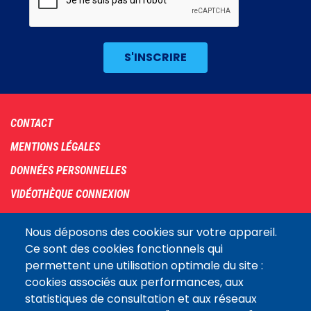
Footer
CONTACT
menu
MENTIONS LÉGALES
DONNÉES PERSONNELLES
VIDÉOTHÈQUE CONNEXION
PLAN DU SITE
Nous déposons des cookies sur votre appareil.
ARCHIVES
Ce sont des cookies fonctionnels qui
permettent une utilisation optimale du site :
COOKIES
cookies associés aux performances, aux
Assemblée
statistiques de consultation et aux réseaux
LE SITE DE L’ASSEMBLÉE NATIONALE
nationale