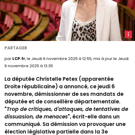
C
Petex
à
l'Ass
par
LCP.fr
, le Jeudi 6 novembre 2025 à 12:55, mis à jour le Jeudi
nation
6 novembre 2025 à 13:35
La députée Christelle Petex (apparentée
Droite républicaine) a annoncé, ce jeudi 6
novembre, démissionner de ses mandats de
députée et de conseillère départementale
.
"
Trop de critiques, d'attaques, de tentatives de
dissuasion, de menaces
", écrit-elle dans un
communiqué.
Sa démission va provoquer une
élection législative partielle dans la 3e