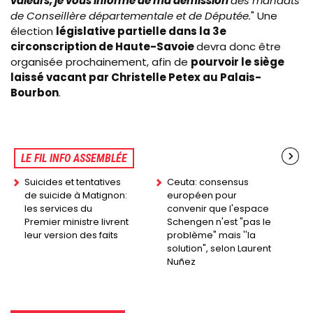
valeurs, je vous informe de ma démission
des mandats
de Conseillère départementale et de Députée.
"
Une
élection
législative partielle dans la 3e
circonscription de Haute-Savoie
devra donc être
organisée prochainement, afin de
pourvoir le siège
laissé vacant par Christelle Petex au Palais-
Bourbon
.
LE FIL INFO ASSEMBLÉE
Suicides et tentatives
Ceuta: consensus
de suicide à Matignon:
européen pour
les services du
convenir que l'espace
Premier ministre livrent
Schengen n'est "pas le
leur version des faits
problème" mais ''la
solution", selon Laurent
Nuñez