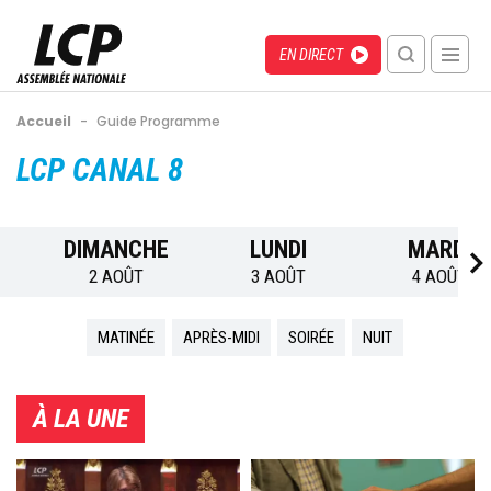
Aller
au
Menu
Direct
EN DIRECT
contenu
recherche
principal
mobile
Fil
Accueil
-
Guide Programme
d'Ariane
Back
LCP CANAL 8
to
top
DIMANCHE
LUNDI
MARDI
2 AOÛT
3 AOÛT
4 AOÛT
MATINÉE
APRÈS-MIDI
SOIRÉE
NUIT
À LA UNE
Image
Image