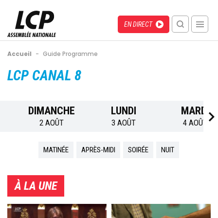
Aller
au
Menu
Direct
EN DIRECT
contenu
recherche
principal
mobile
Fil
Accueil
-
Guide Programme
d'Ariane
Back
LCP CANAL 8
to
top
DIMANCHE
LUNDI
MARDI
2 AOÛT
3 AOÛT
4 AOÛT
MATINÉE
APRÈS-MIDI
SOIRÉE
NUIT
À LA UNE
Image
Image