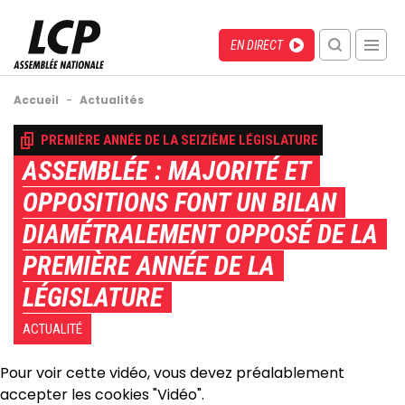
Aller
au
Menu
Direct
EN DIRECT
contenu
recherche
principal
mobile
Fil
Accueil
-
Actualités
d'Ariane
Back
PREMIÈRE ANNÉE DE LA SEIZIÈME LÉGISLATURE
to
ASSEMBLÉE : MAJORITÉ ET
top
OPPOSITIONS FONT UN BILAN
DIAMÉTRALEMENT OPPOSÉ DE LA
PREMIÈRE ANNÉE DE LA
LÉGISLATURE
ACTUALITÉ
Pour voir cette vidéo, vous devez préalablement
accepter les cookies "Vidéo".