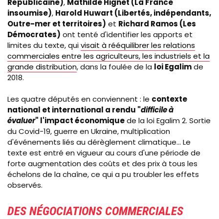
Républicaine)
,
Mathilde Hignet (La France
insoumise)
,
Harold Huwart (Libertés, indépendants,
Outre-mer et territoires)
et
Richard Ramos (Les
Démocrates)
ont tenté d'identifier les apports et
limites du texte, qui
visait à rééquilibrer les relations
commerciales entre les agriculteurs, les industriels et la
grande distribution
, dans la foulée de la
loi Egalim
de
2018.
Les quatre députés en conviennent : le
contexte
national et international a rendu "
difficile à
évaluer
" l'impact économique
de la loi
Egalim
2. Sortie
du Covid-19, guerre en Ukraine, multiplication
d'événements liés au dérèglement climatique... Le
texte est entré en vigueur au cours d'une période de
forte augmentation des coûts et des prix à tous les
échelons de la chaîne, ce qui a pu troubler les effets
observés.
DES NÉGOCIATIONS COMMERCIALES