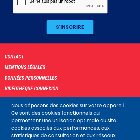
Footer
CONTACT
menu
MENTIONS LÉGALES
DONNÉES PERSONNELLES
VIDÉOTHÈQUE CONNEXION
PLAN DU SITE
Nous déposons des cookies sur votre appareil.
ARCHIVES
Ce sont des cookies fonctionnels qui
permettent une utilisation optimale du site :
COOKIES
cookies associés aux performances, aux
Assemblée
statistiques de consultation et aux réseaux
LE SITE DE L’ASSEMBLÉE NATIONALE
nationale