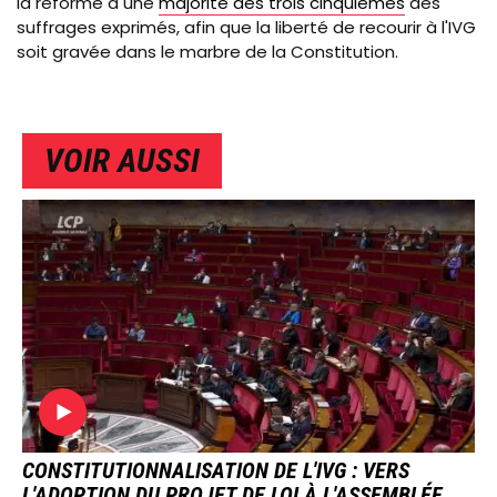
la réforme à une
majorité des trois cinquièmes
des
suffrages exprimés, afin que
la liberté de recourir à l'IVG
soit gravée dans le marbre de la Constitution.
VOIR AUSSI
IMAGE
CONSTITUTIONNALISATION DE L'IVG : VERS
L'ADOPTION DU PROJET DE LOI À L'ASSEMBLÉE