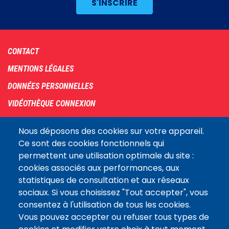
Footer
CONTACT
menu
MENTIONS LÉGALES
DONNÉES PERSONNELLES
VIDÉOTHÈQUE CONNEXION
PLAN DU SITE
Nous déposons des cookies sur votre appareil.
ARCHIVES
Ce sont des cookies fonctionnels qui
permettent une utilisation optimale du site :
COOKIES
cookies associés aux performances, aux
Assemblée
statistiques de consultation et aux réseaux
LE SITE DE L’ASSEMBLÉE NATIONALE
nationale
sociaux. Si vous choisissez "Tout accepter", vous
consentez à l'utilisation de tous les cookies.
Vous pouvez accepter ou refuser tous types de
Suivez-nous