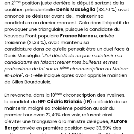
en 2
ème
position juste derrière le député sortant de la
coalition présidentielle
Denis Masséglia
(33,70 %) avait
annoncé se désister avant de... maintenir sa
candidature au dernier moment. Cela dans l’objectif de
provoquer une triangulaire, puisque la candidate du
Nouveau Front populaire
France Moreau
, arrivée
troisième (21,33 %), avait maintenu sa
candidature dans ce qu’elle pensait être un duel face à
Denis Masséglia.
"
J’ai décidé de ne pas maintenir ma
candidature en faisant retirer mes bulletins et mes
professions de foi sur la 5
ème
circonscription du Maine-
et-Loire
", a-t-elle indiqué après avoir appris le maintien
de Gilles Bourdouleix.
En revanche, dans la 10
ème
circonscription des Yvelines,
le candidat du NFP
Cédric Briolais
(LFI) a décidé de se
maintenir, malgré sa troisième position au soir du
premier tour avec 22,40% des voix, refusant ainsi
d'éviter une triangulaire à la ministre déléguée,
Aurore
Bergé
arrivée en première position avec 33,59% des