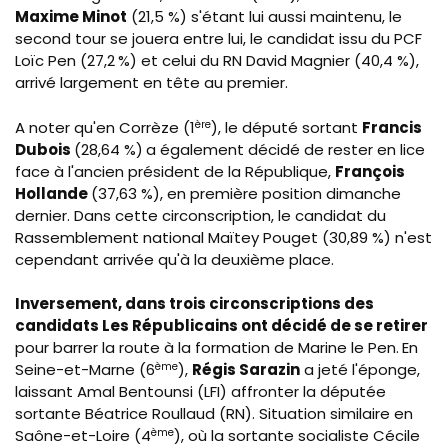
Maxime Minot
(21,5 %) s'étant lui aussi maintenu, le
second tour se jouera entre lui, le candidat issu du PCF
Loïc Pen (27,2
%) et celui du RN David Magnier (40,4 %),
arrivé largement en tête au premier.
A noter qu'en Corrèze (1
ère
), le député sortant
Francis
Dubois
(28,64 %)
a également décidé de rester en lice
face à l'ancien président de la République,
François
Hollande
(37,63 %), en première position dimanche
dernier. Dans cette circonscription, le candidat du
Rassemblement national Maïtey Pouget (30,89 %) n'est
cependant arrivée qu'à la deuxième place.
Inversement, dans trois circonscriptions des
candidats Les Républicains ont décidé de se retirer
pour barrer la route à la formation de Marine le Pen.
En
Seine-et-Marne (6
ème
),
Régis Sarazin
a jeté l'éponge,
laissant Amal Bentounsi (LFI) affronter la députée
sortante Béatrice Roullaud (RN). Situation similaire en
Saône-et-Loire (4
ème
), où la sortante socialiste Cécile