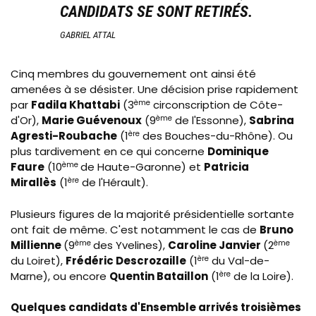
CANDIDATS SE SONT RETIRÉS.
GABRIEL ATTAL
Cinq membres du gouvernement ont ainsi été
amenées à se désister. Une décision prise rapidement
par
Fadila Khattabi
(3
ème
circonscription de Côte-
d'Or),
Marie Guévenoux
(9
ème
de l'Essonne),
Sabrina
Agresti-Roubache
(1
ère
des Bouches-du-Rhône). Ou
plus tardivement en ce qui concerne
Dominique
Faure
(10
ème
de Haute-Garonne) et
Patricia
Mirallès
(1
ère
de l'Hérault).
Plusieurs figures de la majorité présidentielle sortante
ont fait de même. C'est notamment le cas de
Bruno
Millienne
(9
ème
des Yvelines),
Caroline Janvier
(2
ème
du Loiret),
Frédéric Descrozaille
(1
ère
du Val-de-
Marne), ou encore
Quentin Bataillon
(1
ère
de la Loire).
Quelques candidats d'Ensemble arrivés troisièmes