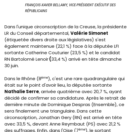
FRANÇOIS-XAVIER BELLAMY, VICE-PRÉSIDENT EXÉCUTIF DES
RÉPUBLICAINS
Dans l'unique circonscription de la Creuse, la présidente
LR du Conseil départemental,
Valérie Simonet
(étiquetée divers droite aux législatives) s'est
également maintenue (22,1 %) face à la députée LFI
sortante Catherine Couturier (23,5 %) et le candidat
RN Bartolomé Lenoir
(
33,4 %) arrivé en tête dimanche
30 juin.
Dans le Rhône (8
ème
), c'est une rare quadrangulaire qui
était sur le point d'avoir lieu, la députée sortante
Nathalie Serre
, arrivée quatrième avec 20,7 %, ayant
décidé de confirmer sa candidature. Après le retrait de
dernière minute de Dominique Despras (Ensemble), ce
sera finalement une triangulaire. Dans cette
circonscription, Jonathan Gery (RN) est arrivé en tête
avec 33,5 %, devant Anne Reymbaut (PS) avec 21,2 %
des suffrages. Enfin, dans l'Oise (7
ème
), le sortant