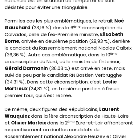
nationale est en situation de l’emporter se sont
désistés pour éviter une triangulaire.
Parmi les cas les plus emblématiques,
le retrait
Noé
Gauchard
(23,16
%) dans la 6
ème
circonscription du
Calvados, celle de l'ex-Première ministre,
Elisabeth
Borne
, arrivée en deuxième position (28,93 %), derrière
le candidat du Rassemblement national Nicolas Calbrix
(36,36 %). Autre cas emblématique, dans la 10
ème
circonscription du Nord, où le ministre de l'Interieur,
Gérald Darmanin
(36,03 %) est arrivé en tête, mais
suivi de peu par le candidat RN Bastien Verbrugghe
(34,31 %). Dans cette circonscription, c'est
Leslie
Mortreux
(24,82 %), en troisième position à l'issue
premier tour, qui s'est retirée.
De même, deux figures des Républicains,
Laurent
Wauquiez
dans la 1ère circonscription de Haute-Loire
et
Olivier Marleix
dans la 2
ème
Eure-et-Loir affronteront
respectivement en duel les candidats du
Rassemblement national
Alexandre Heuzey et Olivier