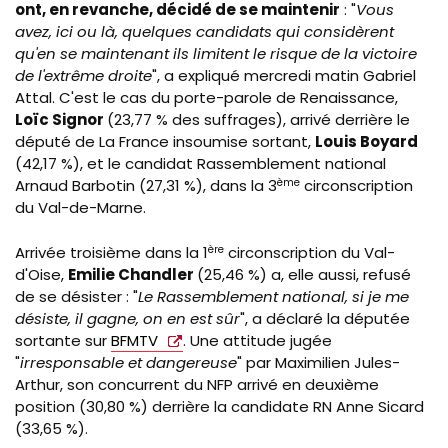
ont, en revanche, décidé de se maintenir
: "
Vous
avez, ici ou là, quelques candidats qui considèrent
qu'en se maintenant ils limitent le risque de la victoire
de l'extrême droite
", a expliqué mercredi matin Gabriel
Attal. C'est le cas du porte-parole de Renaissance,
Loïc Signor
(23,77 % des suffrages), arrivé derrière le
député de La France insoumise sortant,
Louis Boyard
(42,17 %), et le candidat Rassemblement national
Arnaud Barbotin (27,31 %), dans la 3
ème
circonscription
du Val-de-Marne.
Arrivée troisième dans la 1
ère
circonscription du Val-
d'Oise,
Emilie Chandler
(25,46 %) a, elle aussi, refusé
de se désister : "
Le Rassemblement national, si je me
désiste, il gagne, on en est sûr
", a déclaré la députée
sortante sur
BFMTV
. Une attitude jugée
"
irresponsable et dangereuse
" par Maximilien Jules-
Arthur, son concurrent du NFP arrivé en deuxième
position (30,80 %) derrière la candidate RN Anne Sicard
(33,65 %).