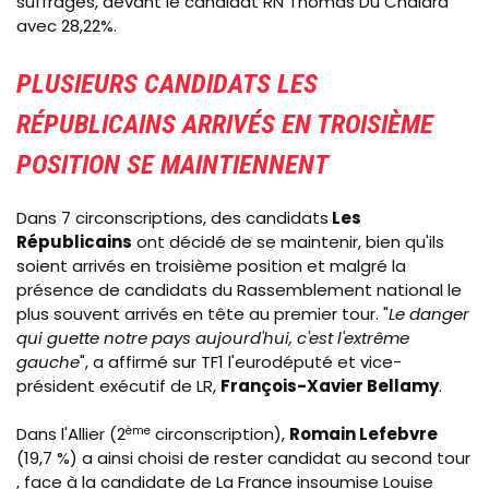
suffrages, devant le candidat RN Thomas Du Chalard
avec 28,22%.
PLUSIEURS CANDIDATS LES
RÉPUBLICAINS ARRIVÉS EN TROISIÈME
POSITION SE MAINTIENNENT
Dans 7 circonscriptions, des candidats
Les
Républicains
ont décidé de se maintenir, bien qu'ils
soient arrivés en troisième position et malgré la
présence de candidats du Rassemblement national le
plus souvent arrivés en tête au premier tour. "
Le danger
qui guette notre pays aujourd'hui, c'est l'extrême
gauche
", a affirmé sur TF1 l'eurodéputé et vice-
président exécutif de LR,
François-Xavier Bellamy
.
Dans l'Allier (2
ème
circonscription),
Romain Lefebvre
(19,7 %) a ainsi choisi de rester candidat au second tour
, face à la candidate de La France insoumise Louise