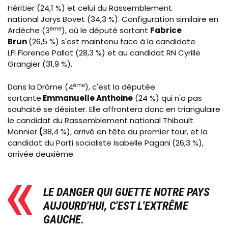
Héritier (24,1 %) et celui du Rassemblement
national Jorys Bovet (34,3 %). Configuration similaire en
Ardèche (3
ème
), où le député sortant
Fabrice
Brun
(26,5 %) s'est maintenu face à la candidate
LFI Florence Pallot (28,3 %) et au candidat RN Cyrille
Grangier (31,9 %).
Dans la Drôme (4
ème
), c'est la députée
sortante
Emmanuelle Anthoine
(24 %) qui n'a pas
souhaité se désister. Elle affrontera donc en triangulaire
le candidat du Rassemblement national Thibault
Monnier
(
38,4
%), arrivé en tête du premier tour, et la
candidat du Parti socialiste
Isabelle Pagani
(26,3
%),
arrivée deuxième.
LE DANGER QUI GUETTE NOTRE PAYS
AUJOURD'HUI, C'EST L'EXTRÊME
GAUCHE.