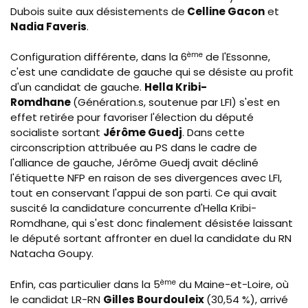
Dubois suite aux désistements de
Celline Gacon
et
Nadia Faveris
.
Configuration différente, dans la 6
ème
de l'Essonne,
c'est une candidate de gauche qui se désiste au profit
d'un candidat de gauche.
Hella Kribi-
Romdhane
(Génération.s, soutenue par LFI) s'est en
effet retirée pour favoriser l'élection du député
socialiste sortant
Jérôme Guedj
. Dans cette
circonscription attribuée au PS dans le cadre de
l'alliance de gauche, Jérôme Guedj avait décliné
l'étiquette NFP en raison de ses divergences avec LFI,
tout en conservant l'appui de son parti. Ce qui avait
suscité la candidature concurrente d'Hella Kribi-
Romdhane, qui s'est donc finalement désistée laissant
le député sortant affronter en duel la candidate du RN
Natacha Goupy.
Enfin, cas particulier dans la 5
ème
du Maine-et-Loire, où
le candidat LR-RN
Gilles Bourdouleix
(30,54 %), arrivé