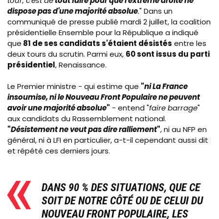
tour, c'est de
tout faire pour que l'extrême droite ne
dispose pas d'une majorité absolue
.
" Dans un
communiqué de presse publié mardi 2 juillet, la coalition
présidentielle Ensemble pour la République a indiqué
que
81 de ses candidats s'étaient désistés
entre les
deux tours du scrutin. Parmi eux,
60 sont issus du parti
présidentiel
, Renaissance.
Le Premier ministre - qui estime que
"
ni La France
insoumise, ni le Nouveau Front Populaire ne peuvent
avoir une majorité absolue
"
- entend "
faire barrage
"
aux candidats du Rassemblement national.
"
Désistement ne veut pas dire ralliement
"
, ni au NFP en
général, ni à LFI en particulier, a-t-il cependant aussi dit
et répété ces derniers jours.
DANS 90 % DES SITUATIONS, QUE CE
SOIT DE NOTRE CÔTÉ OU DE CELUI DU
NOUVEAU FRONT POPULAIRE, LES