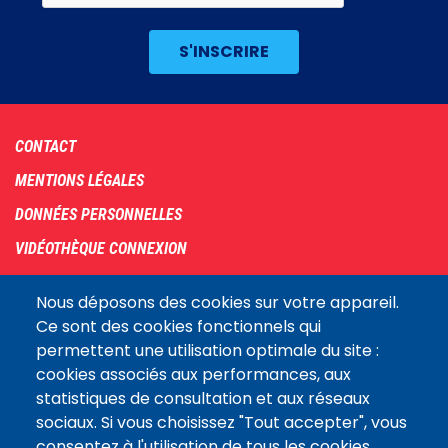
Footer
CONTACT
menu
MENTIONS LÉGALES
DONNÉES PERSONNELLES
VIDÉOTHÈQUE CONNEXION
PLAN DU SITE
Nous déposons des cookies sur votre appareil.
ARCHIVES
Ce sont des cookies fonctionnels qui
permettent une utilisation optimale du site :
COOKIES
cookies associés aux performances, aux
Assemblée
statistiques de consultation et aux réseaux
LE SITE DE L’ASSEMBLÉE NATIONALE
nationale
sociaux. Si vous choisissez "Tout accepter", vous
consentez à l'utilisation de tous les cookies.