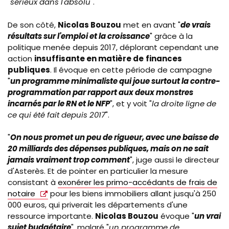
"
sérieux dans l'absolu
".
De son côté,
Nicolas Bouzou
met en avant "
de vrais
résultats sur l'emploi et la croissance
" grâce à la
politique menée depuis 2017, déplorant cependant une
action
insuffisante en matière de
finances
publiques
. Il évoque en cette période de campagne
"
un programme minimaliste qui joue surtout la contre-
programmation par rapport aux deux monstres
incarnés par le RN et le NFP
", et y voit "
la droite ligne de
ce qui été fait depuis 2017
".
"
On nous promet un peu de rigueur, avec une baisse de
20 milliards des dépenses publiques, mais on ne sait
jamais vraiment trop comment
", juge aussi le directeur
d'
Asterès.
Et de pointer en particulier la mesure
consistant à
exonérer les primo-accédants de frais de
notaire
pour les biens immobiliers allant jusqu'à 250
000 euros, qui priverait les départements d'une
ressource importante.
Nicolas Bouzou
évoque "
un vrai
sujet budgétaire
", malgré "
un programme de