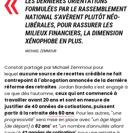
LES DERNIÈRES ORIENTATIONS
FORMULÉES PAR LE RASSEMBLEMENT
NATIONAL S'AVÈRENT PLUTÔT NÉO-
LIBÉRALES, POUR RASSURER LES
MILIEUX FINANCIERS, LA DIMENSION
XÉNOPHOBE EN PLUS.
MICHAEL ZEMMOUR
Constat partagé par
Michaël Zemmour pour
lequel
aucune source de recettes crédible ne fait
contrepoint à l'abrogation annoncée de la dernière
réforme des retraites
.
Jordan Bardella s’est engagé à
ce que dès l’automne,
ceux qui ont commencé à
travailler avant 20 ans et sont en mesure de
justifier de 40 années de cotisations, puissent
partir à la retraite
dès 60 ans
. Pour les autres, "
une
progressivité
" sera mise en place avec "
un âge légal
[de départ] à
62 ans
" et "
un nombre d'annuités allant
jusqu'à
42 années de cotisation
" pour une retraite à