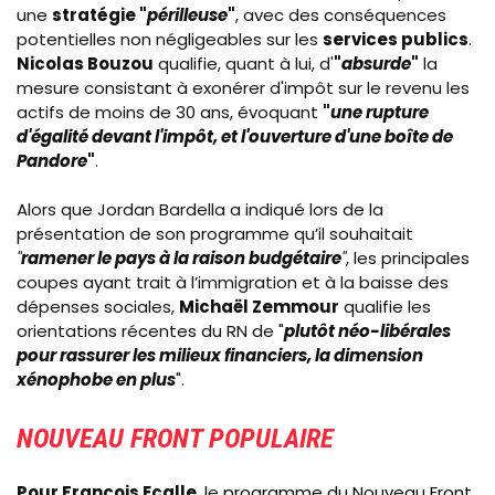
une
stratégie "
périlleuse
"
, avec des conséquences
potentielles non négligeables sur les
services publics
.
Nicolas Bouzou
qualifie, quant à lui, d'
"
absurde
"
la
mesure consistant à exonérer d'impôt sur le revenu les
actifs de moins de 30 ans, évoquant
"
une
rupture
d'égalité devant l'impôt, et l'ouverture d'une boîte de
Pandore
"
.
Alors que Jordan Bardella a indiqué lors de la
présentation de son programme qu’il souhaitait
"
ramener le pays à la raison budgétaire
"
, les principales
coupes ayant trait à l’immigration et à la baisse des
dépenses sociales,
Michaël Zemmour
qualifie les
orientations récentes du RN de
"
plutôt néo-libérales
pour rassurer les milieux financiers, la dimension
xénophobe en plus
".
NOUVEAU FRONT POPULAIRE
Pour François Ecalle
, le
programme du Nouveau Front