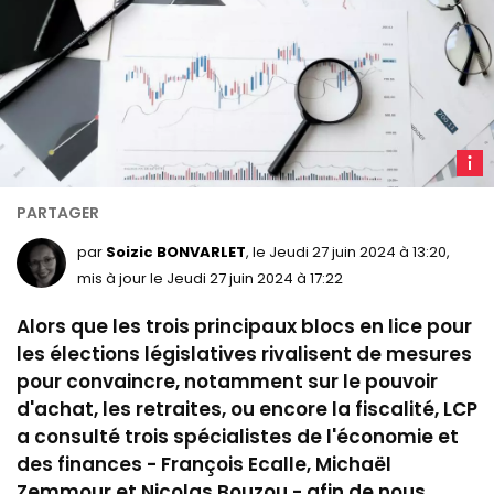
L
prog
à la
loupe
par
Soizic BONVARLET
, le Jeudi 27 juin 2024 à 13:20,
des
mis à jour le Jeudi 27 juin 2024 à 17:22
écono
Alors que les trois principaux blocs en lice pour
illustr
les élections législatives rivalisent de mesures
pour convaincre, notamment sur le pouvoir
d'achat, les retraites, ou encore la fiscalité, LCP
a consulté trois spécialistes de l'économie et
des finances -
François
Ecalle,
Michaël
Zemmour et
Nicolas
Bouzou - afin de nous