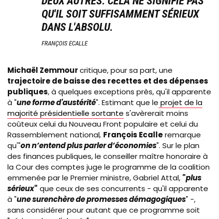
DEUX AUTRES. CELA NE SIGNIFIE PAS
QU'IL SOIT SUFFISAMMENT SÉRIEUX
DANS L'ABSOLU.
FRANÇOIS ECALLE
Michaël
Zemmour
critique, pour sa part, une
trajectoire de
baisse des recettes et des dépenses
publiques
, à quelques exceptions près, qu'il apparente
à "
une forme d'austérité
". Estimant que
le
projet de la
majorité présidentielle sortante
s'avèrerait moins
coûteux celui du Nouveau Front
populaire et celui du
Rassemblement national
,
François Ecalle
remarque
qu'"
on n’entend plus parler d’économies
". Sur le plan
des finances publiques, le
conseiller maître honoraire à
la Cour des comptes juge le programme de la coalition
emmenée par le Premier ministre, Gabriel Attal,
"
plus
sérieux
"
que ceux de ses concurrents - qu'il apparente
à "
une surenchère de promesses démagogiques
" -,
sans considérer pour autant que ce programme soit