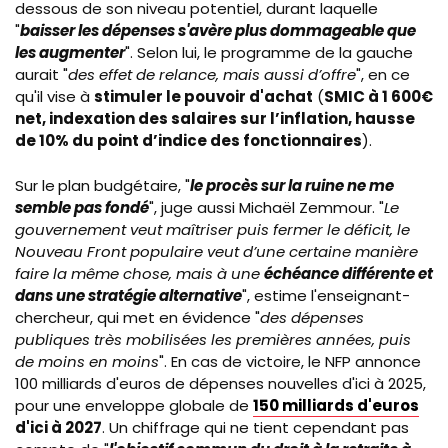
dessous de son niveau potentiel, durant laquelle
"
baisser les dépenses s'avère plus dommageable que
les augmenter
". Selon lui, le programme de la gauche
aurait
"
des effet de relance, mais aussi d’offre
",
en ce
qu'il vise à
stimuler le pouvoir d'achat
(
SMIC à 1 600€
net, indexation des salaires sur l’inflation, hausse
de 10% du point d’indice des fonctionnaires
).
Sur le
plan budgétaire, "
le procès sur la ruine ne me
semble pas fondé
", juge aussi Michaël Zemmour.
"
Le
gouvernement veut maîtriser puis fermer le déficit, le
Nouveau Front populaire veut d’une certaine manière
faire la même chose, mais à une
échéance différente et
dans une stratégie alternative
", estime l'enseignant-
chercheur, qui met en évidence "
des dépenses
publiques très mobilisées les premières années, puis
de moins en moins
". En cas de victoire, le NFP annonce
100 milliards d'euros de dépenses nouvelles d'ici à 2025,
pour une enveloppe globale de
150 milliards d'euros
d'ici à 2027
. Un chiffrage qui ne tient cependant pas