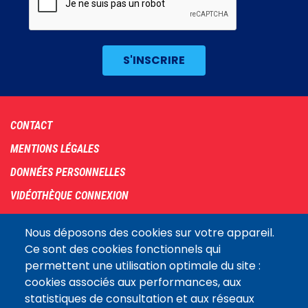
Footer
CONTACT
menu
MENTIONS LÉGALES
DONNÉES PERSONNELLES
VIDÉOTHÈQUE CONNEXION
PLAN DU SITE
Nous déposons des cookies sur votre appareil.
ARCHIVES
Ce sont des cookies fonctionnels qui
permettent une utilisation optimale du site :
COOKIES
cookies associés aux performances, aux
Assemblée
statistiques de consultation et aux réseaux
LE SITE DE L’ASSEMBLÉE NATIONALE
nationale