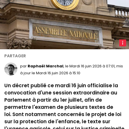
A
natio
extéri
Illustr
par
Raphaël Marchal
, le Mardi 16 juin 2026 à 07:01, mis
à jour le Mardi 16 juin 2026 à 15:10
Un décret publié ce mardi 16 juin officialise la
convocation d'une session extraordinaire au
Parlement à partir du 1er juillet, afin de
permettre l'examen de plusieurs textes de
loi. Sont notamment concernés le projet de loi
sur la protection de l'enfance, le texte sur
l'urgence agricole, celui sur la justice criminelle