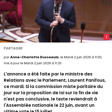
L
Panif
dans
l'hém
par
Anne-Charlotte Dusseaulx
, le Mardi 2 juin 2026 à 11:00,
de
mis à jour le Mardi 2 juin 2026 à 11:20
l'Ass
L'annonce a été faite par le ministre des
nation
le
Relations avec le Parlement, Laurent Panifous,
16
ce mardi. Si la commission mixte paritaire du
janvie
jour sur la proposition de loi sur la fin de vie
2026
n'est pas conclusive, le texte reviendrait à
-
l'Assemblée nationale le 22 juin, avant un
LCP
ultime vote le 15 juillet.