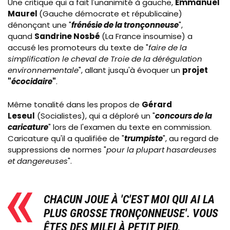
Une critique qui a fait l'unanimité à gauche,
Emmanuel
Maurel
(Gauche démocrate et républicaine)
dénonçant une "
frénésie de la tronçonneuse
",
quand
Sandrine Nosbé
(La France insoumise) a
accusé les promoteurs du texte de "
faire de la
simplification le cheval de Troie de la dérégulation
environnementale
", allant jusqu'à évoquer un
projet
"
écocidaire
"
.
Même tonalité dans les propos de
Gérard
Leseul
(Socialistes), qui a déploré un "
concours de la
caricature
" lors de l'examen du texte en commission.
Caricature qu'il a qualifiée de "
trumpiste
", au regard de
suppressions de normes "
pour la plupart hasardeuses
et dangereuses
".
CHACUN JOUE À 'C'EST MOI QUI AI LA
PLUS GROSSE TRONÇONNEUSE'. VOUS
ÊTES DES MILEI À PETIT PIED.