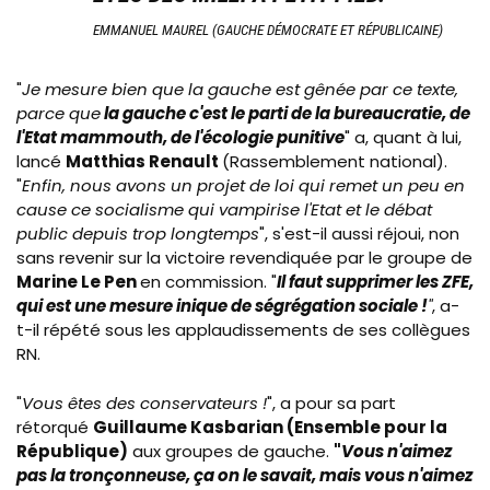
EMMANUEL MAUREL (GAUCHE DÉMOCRATE ET RÉPUBLICAINE)
"
Je mesure bien que la gauche est gênée par ce texte,
parce que
la gauche c'est le parti de la bureaucratie, de
l'Etat mammouth, de l'écologie punitive
" a, quant à lui,
lancé
Matthias Renault
(Rassemblement national).
"
Enfin, nous avons un projet de loi qui remet un peu en
cause ce socialisme qui vampirise l'Etat et le débat
public depuis trop longtemps
", s'est-il aussi réjoui, non
sans revenir sur la victoire revendiquée par le groupe de
Marine Le Pen
en commission. "
Il faut supprimer les ZFE,
qui est une mesure inique de ségrégation sociale !
"
, a-
t-il répété sous les applaudissements de ses collègues
RN.
"
Vous êtes des conservateurs !
", a pour sa part
rétorqué
Guillaume Kasbarian (Ensemble pour la
République)
aux groupes de gauche.
"
Vous n'aimez
pas la tronçonneuse, ça on le savait, mais vous n'aimez