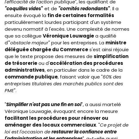
l'efficacité de l'action publique
", les qualifiant de
"coquilles vides
"
et de
"comités redondants
"
. Il a
ensuite évoqué la
fin de certaines formalités
particulièrement lourdes participant d'un système
devenu normatif à l'excès. Une complexité de normes
que sa collègue
Véronique Louwagie
a qualifié
d'"
obstacle majeur
" pour les entreprises. La
ministre
déléguée chargée du Commerce
s'est ainsi réjouie
que le texte propose des mesures de
simplification
de trésorerie
ou d'
accélération des procédures
administratives
, en particulier dans le cadre de la
commande publique
, faisant valoir que "
60% des
entreprises titulaires des marchés publics sont des
PME
".
"
Simplifier n'est pas une fin en soi
", a aussi martelé
Véronique Louwagie, évoquant encore la mesure
facilitant les procédures pour rénover ou
aménager des locaux commerciaux
. "
Ce projet de
loi est l'occasion de
restaurer la confiance
entre
l'administration et les entreprises
", a-t-elle aussi